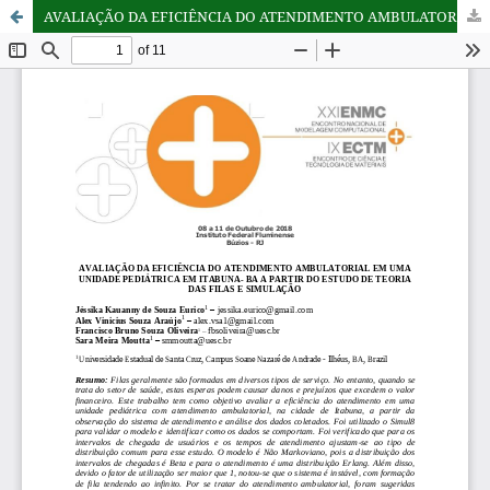
AVALIAÇÃO DA EFICIÊNCIA DO ATENDIMENTO AMBULATORIAL EM UMA UNIDADE PEDIÁTRICA EM ITABUNA- BA A PARTIR DO ESTUDO DE TEORIA DAS FILAS E SIMULAÇÃO