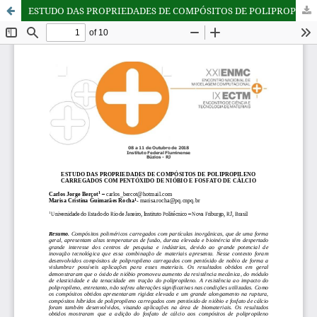
ESTUDO DAS PROPRIEDADES DE COMPÓSITOS DE POLIPROPILENO CARREGADOS COM PENTÓXIDO DE NIÓBIO E FOSFATO DE CÁLCI