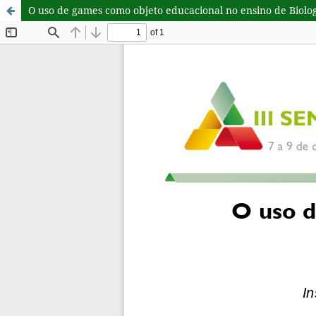
O uso de games como objeto educacional no ensino de Biolo