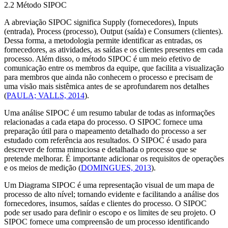
2.2 Método SIPOC
A abreviação SIPOC significa
Supply
(fornecedores)
, Inputs
(entrada)
, Process
(processo)
, Output
(saída) e
Consumers
(clientes).
Dessa forma, a metodologia permite identificar as entradas, os
fornecedores, as atividades, as saídas e os clientes presentes em cada
processo. Além disso, o método SIPOC é um meio efetivo de
comunicação entre os membros da equipe, que facilita a visualização
para membros que ainda não conhecem o processo e precisam de
uma visão mais sistêmica antes de se aprofundarem nos detalhes
(
PAULA; VALLS, 2014
).
Uma análise SIPOC é um resumo tabular de todas as informações
relacionadas a cada etapa do processo. O SIPOC fornece uma
preparação útil para o mapeamento detalhado do processo a ser
estudado com referência aos resultados. O SIPOC é usado para
descrever de forma minuciosa e detalhada o processo que se
pretende melhorar. É importante adicionar os requisitos de operações
e os meios de medição (
DOMINGUES, 2013
).
Um Diagrama SIPOC é uma representação visual de um mapa de
processo de alto nível; tornando evidente e facilitando a análise dos
fornecedores, insumos, saídas e clientes do processo. O SIPOC
pode ser usado para definir o escopo e os limites de seu projeto. O
SIPOC fornece uma compreensão de um processo identificando