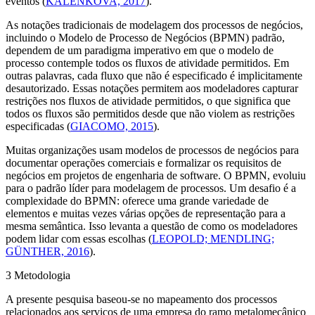
eventos (
KALENKOVA, 2017
).
As notações tradicionais de modelagem dos processos de negócios,
incluindo o Modelo de Processo de Negócios (BPMN) padrão,
dependem de um paradigma imperativo em que o modelo de
processo contemple todos os fluxos de atividade permitidos. Em
outras palavras, cada fluxo que não é especificado é implicitamente
desautorizado. Essas notações permitem aos modeladores capturar
restrições nos fluxos de atividade permitidos, o que significa que
todos os fluxos são permitidos desde que não violem as restrições
especificadas (
GIACOMO, 2015
).
Muitas organizações usam modelos de processos de negócios para
documentar operações comerciais e formalizar os requisitos de
negócios em projetos de engenharia de
software
. O BPMN, evoluiu
para o padrão líder para modelagem de processos. Um desafio é a
complexidade do BPMN: oferece uma grande variedade de
elementos e muitas vezes várias opções de representação para a
mesma semântica. Isso levanta a questão de como os modeladores
podem lidar com essas escolhas (
LEOPOLD; MENDLING;
GÜNTHER, 2016
).
3 Metodologia
A presente pesquisa baseou-se no mapeamento dos processos
relacionados aos serviços de uma empresa do ramo metalomecânico