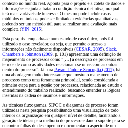
contexto no mundo real. Aponta para o projeto e a coleta de dados e
informações e ajuda a tratar a condição técnica distintiva, no qual
terá mais variáveis de interesse. O mesmo pode incluir casos
múltiplos ou únicos, pode ser limitado a evidências quantitativas,
podendo ser um método útil para se realizar uma avaliação mais
completa (
YIN, 2015
).
Esta pesquisa enquadra-se num estudo de caso único, pois foi
utilizado o caso revelador, ou seja, que permite o acesso a
informações não facilmente disponíveis (
CESAR, 2005
).
Slack,
Chambers e Johnston (2009
, p. 101) apresentam uma definição de
mapeamento de processos como “[…] a descrição de processos em
termos de como as atividades relacionam-se umas com as outras
dentro do processo”. Já para
Pavani Júnior e Scucuglia (2011)
, há
uma abordagem muito interessante que mostra o mapeamento de
processos como uma ferramenta primordial, sendo considerada a
primeira etapa para a gestão por processos, relacionada ao estudo e
entendimento do trabalho realizado, buscando entender as lógicas
inseridas na cadeia de insumos e informações.
As técnicas fluxogramas, SIPOC e diagramas de processo foram
utilizadas nesta pesquisa possibilitando uma visualização de todo
interior da organização em qualquer nível de detalhe, facilitando a
geração de ideias para melhoria do processo e dando suporte para se
encontrar falhas de desempenho e documentar o aspecto de um