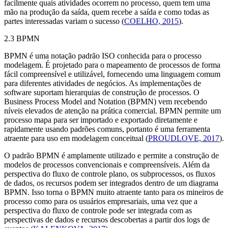
facilmente quais atividades ocorrem no processo, quem tem uma
mão na produção da saída, quem recebe a saída e como todas as
partes interessadas variam o sucesso (
COELHO, 2015
).
2.3 BPMN
BPMN é uma notação padrão ISO conhecida para o processo
modelagem. É projetado para o mapeamento de processos de forma
fácil compreensível e utilizável, fornecendo uma linguagem comum
para diferentes atividades de negócios. As implementações de
software
suportam hierarquias de construção de processos. O
Business Process Model and Notation
(BPMN) vem recebendo
níveis elevados de atenção na prática comercial. BPMN permite um
processo mapa para ser importado e exportado diretamente e
rapidamente usando padrões comuns, portanto é uma ferramenta
atraente para uso em modelagem conceitual (
PROUDLOVE, 2017
).
O padrão BPMN é amplamente utilizado e permite a construção de
modelos de processos convencionais e compreensíveis. Além da
perspectiva do fluxo de controle plano, os subprocessos, os fluxos
de dados, os recursos podem ser integrados dentro de um diagrama
BPMN. Isso torna o BPMN muito atraente tanto para os mineiros de
processo como para os usuários empresariais, uma vez que a
perspectiva do fluxo de controle pode ser integrada com as
perspectivas de dados e recursos descobertas a partir dos
logs
de