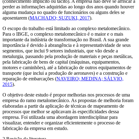
(conhecimento implícito ou tácito). A empresa não deve se arriscar a
perder as informações adquiridas ao longo dos anos quando houver
alguma mudança no quadro de funcionários ou alguns deles se
aposentarem (
MACHADO; SUZUKI, 2017
).
O escopo do trabalho está limitado ao complexo metalomecânico.
Para o IBGE, o complexo metalomecânico é o maior e o mais
importante da indústria de transformação no Brasil. A sua grande
importância é devido à abrangência e à representatividade de seus
segmentos, que inclui 9 setores industriais, que vão desde a
metalurgia, passando pela produção de materiais e peças metálicas,
pela fabricação de bens de capital (máquinas, equipamentos,
motores e caminhões), até a fabricação de outros equipamentos de
transporte (que inclui a produção de aeronaves) e a construção e
reparação de embarcações (
NAVEIRO; MEDINA; SÁLVIO,
2015
).
O objetivo deste estudo é propor melhorias nos processos de uma
empresa do ramo metalomecânico. As propostas de melhoria foram
elaboradas a partir da aplicação de técnicas de mapeamento de
processos que melhor se aplicavam às especificidades dessa
empresa. Foi utilizada uma abordagem interdisciplinar para
visualizar, entender e organizar eficientemente o processo de
fabricação da empresa em estudo.
2 Revisão da literatura