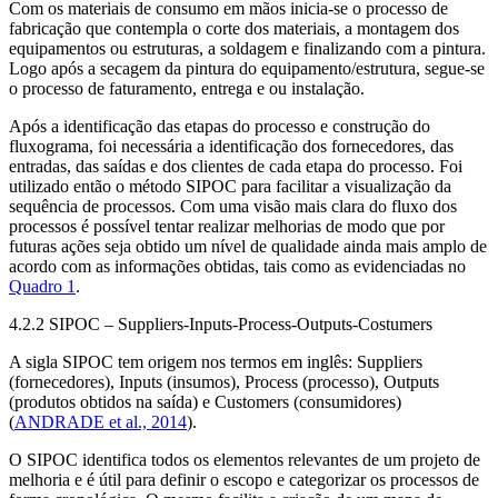
Com os materiais de consumo em mãos inicia-se o processo de
fabricação que contempla o corte dos materiais, a montagem dos
equipamentos ou estruturas, a soldagem e finalizando com a pintura.
Logo após a secagem da pintura do equipamento/estrutura, segue-se
o processo de faturamento, entrega e ou instalação.
Após a identificação das etapas do processo e construção do
fluxograma, foi necessária a identificação dos fornecedores, das
entradas, das saídas e dos clientes de cada etapa do processo. Foi
utilizado então o método SIPOC para facilitar a visualização da
sequência de processos. Com uma visão mais clara do fluxo dos
processos é possível tentar realizar melhorias de modo que por
futuras ações seja obtido um nível de qualidade ainda mais amplo de
acordo com as informações obtidas, tais como as evidenciadas no
Quadro 1
.
4.2.2 SIPOC –
Suppliers-Inputs-Process-Outputs-Costumers
A sigla SIPOC tem origem nos termos em inglês:
Suppliers
(fornecedores),
Inputs
(insumos),
Process
(processo),
Outputs
(produtos obtidos na saída) e
Customers
(consumidores)
(
ANDRADE
et al
., 2014
).
O SIPOC identifica todos os elementos relevantes de um projeto de
melhoria e é útil para definir o escopo e categorizar os processos de