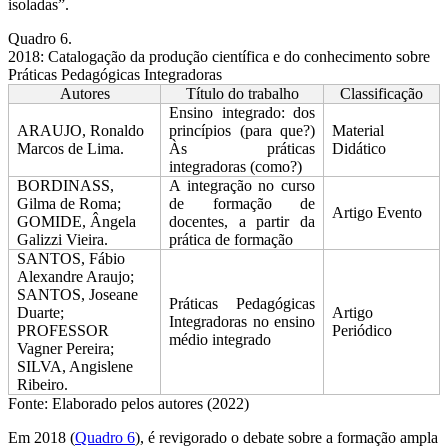
isoladas”.
Quadro 6.
2018: Catalogação da produção científica e do conhecimento sobre
Práticas Pedagógicas Integradoras
Autores
Título do trabalho
Classificação
Ensino integrado: dos
ARAUJO, Ronaldo
princípios (para que?)
Material
Marcos de Lima.
Às práticas
Didático
integradoras (como?)
BORDINASS,
A integração no curso
Gilma de Roma;
de formação de
Artigo Evento
GOMIDE, Ângela
docentes, a partir da
Galizzi Vieira.
prática de formação
SANTOS, Fábio
Alexandre Araujo;
SANTOS, Joseane
Práticas Pedagógicas
Duarte;
Artigo
Integradoras no ensino
PROFESSOR
Periódico
médio integrado
Vagner Pereira;
SILVA, Angislene
Ribeiro.
Fonte: Elaborado pelos autores (2022)
Em 2018 (
Quadro 6
), é revigorado o debate sobre a formação ampla