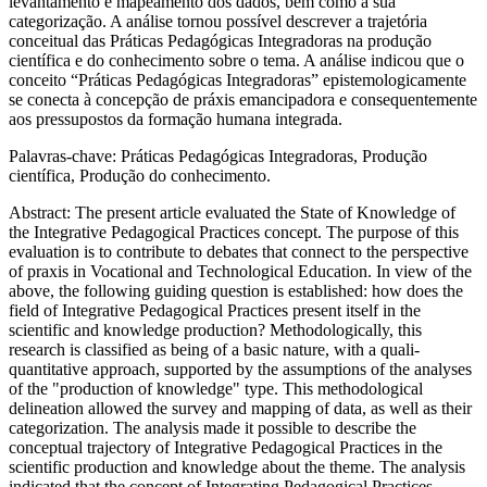
levantamento e mapeamento dos dados, bem como a sua
categorização. A análise tornou possível descrever a trajetória
conceitual das Práticas Pedagógicas Integradoras na produção
científica e do conhecimento sobre o tema. A análise indicou que o
conceito “Práticas Pedagógicas Integradoras” epistemologicamente
se conecta à concepção de
práxis
emancipadora e consequentemente
aos pressupostos da formação humana integrada.
Palavras-chave:
Práticas Pedagógicas Integradoras, Produção
científica, Produção do conhecimento.
Abstract:
The present article evaluated the State of Knowledge of
the Integrative Pedagogical Practices concept. The purpose of this
evaluation is to contribute to debates that connect to the perspective
of praxis in Vocational and Technological Education. In view of the
above, the following guiding question is established: how does the
field of Integrative Pedagogical Practices present itself in the
scientific and knowledge production? Methodologically, this
research is classified as being of a basic nature, with a quali-
quantitative approach, supported by the assumptions of the analyses
of the "production of knowledge" type. This methodological
delineation allowed the survey and mapping of data, as well as their
categorization. The analysis made it possible to describe the
conceptual trajectory of Integrative Pedagogical Practices in the
scientific production and knowledge about the theme. The analysis
indicated that the concept of Integrating Pedagogical Practices