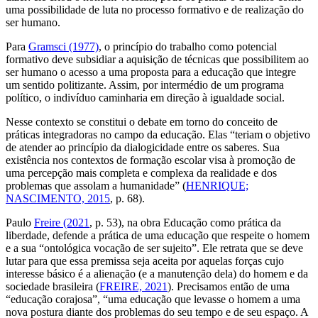
uma possibilidade de luta no processo formativo e de realização do
ser humano.
Para
Gramsci (1977)
, o princípio do trabalho como potencial
formativo deve subsidiar a aquisição de técnicas que possibilitem ao
ser humano o acesso a uma proposta para a educação que integre
um sentido politizante. Assim, por intermédio de um programa
político, o indivíduo caminharia em direção à igualdade social.
Nesse contexto se constitui o debate em torno do conceito de
práticas integradoras no campo da educação. Elas “teriam o objetivo
de atender ao princípio da dialogicidade entre os saberes. Sua
existência nos contextos de formação escolar visa à promoção de
uma percepção mais completa e complexa da realidade e dos
problemas que assolam a humanidade” (
HENRIQUE;
NASCIMENTO, 2015
, p. 68).
Paulo
Freire (2021
, p. 53), na obra
Educação como prática da
liberdade
, defende a prática de uma educação que respeite o homem
e a sua “ontológica vocação de ser sujeito”. Ele retrata que se deve
lutar para que essa premissa seja aceita por aquelas forças cujo
interesse básico é a alienação (e a manutenção dela) do homem e da
sociedade brasileira (
FREIRE, 2021
). Precisamos então de uma
“educação corajosa”, “uma educação que levasse o homem a uma
nova postura diante dos problemas do seu tempo e de seu espaço. A