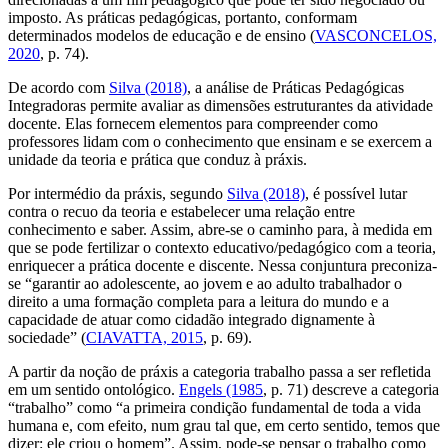
imposto. As práticas pedagógicas, portanto, conformam
determinados modelos de educação e de ensino (
VASCONCELOS,
2020
, p. 74).
De acordo com
Silva (2018)
, a análise de Práticas Pedagógicas
Integradoras permite avaliar as dimensões estruturantes da atividade
docente. Elas fornecem elementos para compreender como
professores lidam com o conhecimento que ensinam e se exercem a
unidade da teoria e prática que conduz à práxis.
Por intermédio da práxis, segundo
Silva (2018)
, é possível lutar
contra o recuo da teoria e estabelecer uma relação entre
conhecimento e saber. Assim, abre-se o caminho para, à medida em
que se pode fertilizar o contexto educativo/pedagógico com a teoria,
enriquecer a prática docente e discente. Nessa conjuntura preconiza-
se “garantir ao adolescente, ao jovem e ao adulto trabalhador o
direito a uma formação completa para a leitura do mundo e a
capacidade de atuar como cidadão integrado dignamente à
sociedade” (
CIAVATTA, 2015
, p. 69).
A partir da noção de
práxis
a categoria trabalho passa a ser refletida
em um sentido ontológico.
Engels (1985
, p. 71) descreve a categoria
“trabalho” como “a primeira condição fundamental de toda a vida
humana e, com efeito, num grau tal que, em certo sentido, temos que
dizer: ele criou o homem”. Assim, pode-se pensar o trabalho como