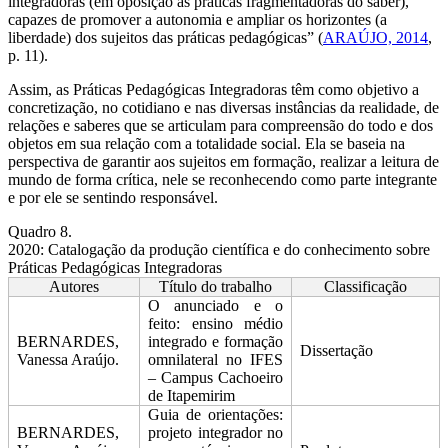
integradoras (em oposição às práticas fragmentadoras do saber),
capazes de promover a autonomia e ampliar os horizontes (a
liberdade) dos sujeitos das práticas pedagógicas” (
ARAÚJO, 2014
,
p. 11).
Assim, as Práticas Pedagógicas Integradoras têm como objetivo a
concretização, no cotidiano e nas diversas instâncias da realidade, de
relações e saberes que se articulam para compreensão do todo e dos
objetos em sua relação com a totalidade social. Ela se baseia na
perspectiva de garantir aos sujeitos em formação, realizar a leitura de
mundo de forma crítica, nele se reconhecendo como parte integrante
e por ele se sentindo responsável.
Quadro 8.
2020: Catalogação da produção científica e do conhecimento sobre
Práticas Pedagógicas Integradoras
Autores
Título do trabalho
Classificação
O anunciado e o
feito: ensino médio
BERNARDES,
integrado e formação
Dissertação
Vanessa Araújo.
omnilateral no IFES
– Campus Cachoeiro
de Itapemirim
Guia de orientações:
BERNARDES,
projeto integrador no