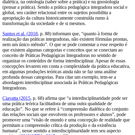
dialética, na ontologia (saber sobre a prática) e na gnosiologia
(pensar a prática). Sendo a prática pedagógica integradora social e
global, seu caráter relacional entre os sujeitos possibilita a
apropriação da cultura historicamente construída rumo à
transformação da sociedade e de si mesmos.
Santos
et al.
(2018
, p. 88) informam que, “quanto à forma de
realização das práticas integradoras, não existem fórmulas prontas,
nem um único método”. O que se pode comentar a esse respeito é
que existem algumas categorias e conceitos que se conectam ao
conceito de Práticas Pedagógicas Integradoras no sentido de
organizar os conteúdos de forma interdisciplinar. Apesar de essas
concepções levarem em conta a complexidade da prática educativa,
em algumas produções teóricas ainda não se faz uma análise
profunda dessas categorias. Para citar um exemplo, tem-se a
abordagem interdisciplinar associada às Práticas Pedagógicas
Integradoras.
Ciavatta (2015
, p. 68) afirma que “a interdisciplinaridade pode ser
uma prática teórica facilitadora de uma outra qualidade de
educação”. No que se refere à “compreensão dialética do conjunto
das relações sociais que envolvem os professores e alunos”, pode
promover uma “visão de mundo e uma concepção de realidade que
permitam a compreensão crítica da produção e da existência
humana”, nesse sentido a interdisciplinaridade tem seu aspecto