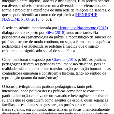
integração entre sujeitos, saberes e instituições. Elas podem ocorrer
em diversos níveis e envolvem uma diversidade de elementos, de
forma a propiciar a existência de uma rede de relações de saberes, o
que se pode identificar como rede epistêmica (
HENRIQUE;
NASCIMENTO, 2015
, p. 68).
A rede epistêmica mencionada por
Henrique e Nascimento (2015)
dialoga com o exposto por
Silva (2018)
anos mais tarde. Na
perspectiva da epistemologia da práxis, a reconstrução de saberes do
professor ocorre de modo contínuo, ou seja, a forma como a prática
pedagógica é estabelecida se redefine à medida que o sujeito
(re)aprende o significado social de sua prática.
Cabe mencionar o exposto por
Ciavatta (2015
, p. 66): as práticas
pedagógicas devem ser pensadas em uma visão dialética, pois “a
realidade está em permanente transformação pela ação humana, e as
contradições emergem e constroem a história, tanto no sentido da
reprodução quanto da transformação”.
O lócus privilegiado das práticas pedagógicas, tanto pela
intencionalidade política dessas práticas como por se constituir a
partir da intenção coletiva de um variado e heterogêneo coletivo de
sujeitos que se constituem como agentes da escola, quais sejam: as
famílias, os estudantes, os gestores, os professores e a comunidade.
Esses sujeitos, em conjunto, materializam práticas intencionalmente
direcionadas a um fim pedagógico que pode ter sido negociado ou