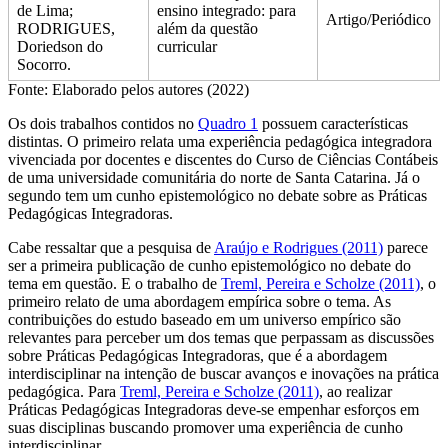
de Lima;
ensino integrado: para
Artigo/Periódico
RODRIGUES,
além da questão
Doriedson do
curricular
Socorro.
Fonte: Elaborado pelos autores (2022)
Os dois trabalhos contidos no
Quadro 1
possuem características
distintas. O primeiro relata uma experiência pedagógica integradora
vivenciada por docentes e discentes do Curso de Ciências Contábeis
de uma universidade comunitária do norte de Santa Catarina. Já o
segundo tem um cunho epistemológico no debate sobre as Práticas
Pedagógicas Integradoras.
Cabe ressaltar que a pesquisa de
Araújo e Rodrigues (2011)
parece
ser a primeira publicação de cunho epistemológico no debate do
tema em questão. E o trabalho de
Treml, Pereira e Scholze (2011)
, o
primeiro relato de uma abordagem empírica sobre o tema. As
contribuições do estudo baseado em um universo empírico são
relevantes para perceber um dos temas que perpassam as discussões
sobre Práticas Pedagógicas Integradoras, que é a abordagem
interdisciplinar na intenção de buscar avanços e inovações na prática
pedagógica. Para
Treml, Pereira e Scholze (2011)
, ao realizar
Práticas Pedagógicas Integradoras deve-se empenhar esforços em
suas disciplinas buscando promover uma experiência de cunho
interdisciplinar.