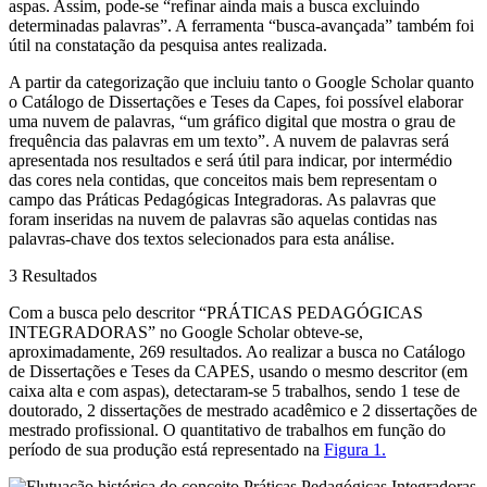
aspas. Assim, pode-se “refinar ainda mais a busca excluindo
determinadas palavras”. A ferramenta “busca-avançada” também foi
útil na constatação da pesquisa antes realizada.
A partir da categorização que incluiu tanto o
Google Scholar
quanto
o Catálogo de Dissertações e Teses da Capes, foi possível elaborar
uma nuvem de palavras, “um gráfico digital que mostra o grau de
frequência das palavras em um texto”. A nuvem de palavras será
apresentada nos resultados e será útil para indicar, por intermédio
das cores nela contidas, que conceitos mais bem representam o
campo das Práticas Pedagógicas Integradoras. As palavras que
foram inseridas na nuvem de palavras são aquelas contidas nas
palavras-chave dos textos selecionados para esta análise.
3 Resultados
Com a busca pelo descritor “PRÁTICAS PEDAGÓGICAS
INTEGRADORAS” no
Google Scholar
obteve-se,
aproximadamente, 269 resultados. Ao realizar a busca no Catálogo
de Dissertações e Teses da CAPES, usando o mesmo descritor (em
caixa alta e com aspas), detectaram-se 5 trabalhos, sendo 1 tese de
doutorado, 2 dissertações de mestrado acadêmico e 2 dissertações de
mestrado profissional. O quantitativo de trabalhos em função do
período de sua produção está representado na
Figura 1.