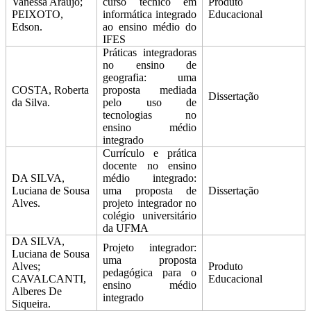
Vanessa Araújo;
curso técnico em
Produto
PEIXOTO,
informática integrado
Educacional
Edson.
ao ensino médio do
IFES
Práticas integradoras
no ensino de
geografia: uma
COSTA, Roberta
proposta mediada
Dissertação
da Silva.
pelo uso de
tecnologias no
ensino médio
integrado
Currículo e prática
docente no ensino
DA SILVA,
médio integrado:
Luciana de Sousa
uma proposta de
Dissertação
Alves.
projeto integrador no
colégio universitário
da UFMA
DA SILVA,
Projeto integrador:
Luciana de Sousa
uma proposta
Alves;
Produto
pedagógica para o
CAVALCANTI,
Educacional
ensino médio
Alberes De
integrado
Siqueira.