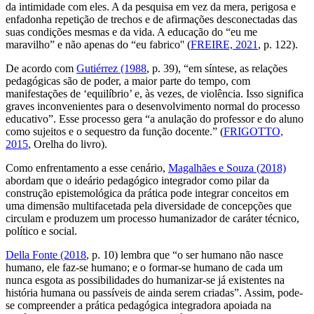
da intimidade com eles. A da pesquisa em vez da mera, perigosa e
enfadonha repetição de trechos e de afirmações desconectadas das
suas condições mesmas e da vida. A educação do “eu me
maravilho” e não apenas do “eu fabrico'' (
FREIRE, 2021
, p. 122).
De acordo com
Gutiérrez (1988
, p. 39), “em síntese, as relações
pedagógicas são de poder, a maior parte do tempo, com
manifestações de ‘equilíbrio’ e, às vezes, de violência. Isso significa
graves inconvenientes para o desenvolvimento normal do processo
educativo”. Esse processo gera “a anulação do professor e do aluno
como sujeitos e o sequestro da função docente.” (
FRIGOTTO,
2015
, Orelha do livro).
Como enfrentamento a esse cenário,
Magalhães e Souza (2018)
abordam que o ideário pedagógico integrador como pilar da
construção epistemológica da prática pode integrar conceitos em
uma dimensão multifacetada pela diversidade de concepções que
circulam e produzem um processo humanizador de caráter técnico,
político e social.
Della Fonte (2018
, p. 10) lembra que “o ser humano não nasce
humano, ele faz-se humano; e o formar-se humano de cada um
nunca esgota as possibilidades do humanizar-se já existentes na
história humana ou passíveis de ainda serem criadas”. Assim, pode-
se compreender a prática pedagógica integradora apoiada na