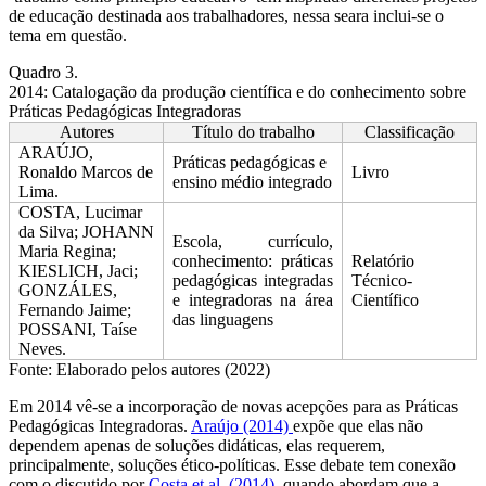
de educação destinada aos trabalhadores, nessa seara inclui-se o
tema em questão.
Quadro 3.
2014: Catalogação da produção científica e do conhecimento sobre
Práticas Pedagógicas Integradoras
Autores
Título do trabalho
Classificação
ARAÚJO,
Práticas pedagógicas e
Ronaldo Marcos de
Livro
ensino médio integrado
Lima.
COSTA, Lucimar
da Silva; JOHANN
Escola, currículo,
Maria Regina;
conhecimento: práticas
Relatório
KIESLICH, Jaci;
pedagógicas integradas
Técnico-
GONZÁLES,
e integradoras na área
Científico
Fernando Jaime;
das linguagens
POSSANI, Taíse
Neves.
Fonte: Elaborado pelos autores (2022)
Em 2014 vê-se a incorporação de novas acepções para as Práticas
Pedagógicas Integradoras.
Araújo (2014)
expõe que elas não
dependem apenas de soluções didáticas, elas requerem,
principalmente, soluções ético-políticas. Esse debate tem conexão
com o discutido por
Costa
et al.
(2014)
, quando abordam que a