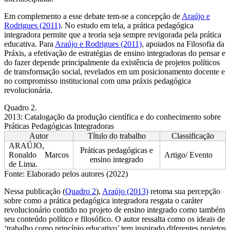
Em complemento a esse debate tem-se a concepção de
Araújo e
Rodrigues (2011)
. No estudo em tela, a prática pedagógica
integradora permite que a teoria seja sempre revigorada pela prática
educativa. Para
Araújo e Rodrigues (2011)
, apoiados na Filosofia da
Práxis, a efetivação de estratégias de ensino integradoras do pensar e
do fazer depende principalmente da existência de projetos políticos
de transformação social, revelados em um posicionamento docente e
no compromisso institucional com uma práxis pedagógica
revolucionária.
Quadro 2.
2013: Catalogação da produção científica e do conhecimento sobre
Práticas Pedagógicas Integradoras
Autor
Título do trabalho
Classificação
ARAÚJO,
Práticas pedagógicas e
Ronaldo Marcos
Artigo/ Evento
ensino integrado
de Lima.
Fonte: Elaborado pelos autores (2022)
Nessa publicação (
Quadro 2
),
Araújo (2013)
retoma sua percepção
sobre como a prática pedagógica integradora resgata o caráter
revolucionário contido no projeto de ensino integrado como também
seu conteúdo político e filosófico. O autor ressalta como os ideais de
‘trabalho como princípio educativo’ tem inspirado diferentes projetos