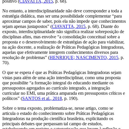
positivo (
CIAVATTA, 2015
, p. 68).
No entanto, a interdisciplinaridade não deve corresponder a toda a
estratégia didática, mas ser uma possibilidade complementar “para
aproximar campos de saber, pois ela não impede que conhecimentos
sejam apenas justapostos” (
CIAVATTA, 2015
, p. 68). Diante do
exposto, interdisciplinaridade não significa realizar sobreposição de
disciplinas afins, mas envolve “a consolidação conceitual sobre a
proposta e o desenvolvimento de estratégias de ação para viabilizar,
na ação docente, a realização de Práticas Pedagógicas Integradoras,
aquelas que efetivamente integrem conhecimentos diversos para
resolução de problemas” (
HENRIQUE; NASCIMENTO, 2015
, p.
70).
O que se espera é que as Práticas Pedagógicas Integradoras sejam
vistas para além de uma ação interdisciplinar, como uma proposta
que possibilite “a formação integral do educando mediante os
pressupostos agregados ao currículo integrado, a integração
curricular no EMI, uma prática amparada em pressupostos críticos e
políticos” (
SANTOS
et al.
, 2018
, p. 190).
Sobre o tema exposto, problematiza-se, nesse artigo, como se
articula o estado do conhecimento sobre Práticas Pedagógicas
Integradoras na produção científica brasileira, explicitando os
principais debates que perpassam tal campo de estudos,
estabelecendo um registro e categorização que levem à reflexão e