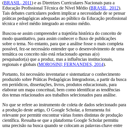
(
BRASIL, 2011
) e as Diretrizes Curriculares Nacionais para a
Educação Profissional Técnica de Nível Médio (
BRASIL, 2012
).
Tais debates curriculares podem implicar a necessidade de se pensar
práticas pedagógicas adequadas ao público da Educação profissional
técnica e nível médio integrado ao ensino médio.
Buscou-se assim compreender a trajetória histórica do conceito de
modo quantitativo, para assim conhecer o fluxo de publicações
sobre o tema. No entanto, para que a análise fosse o mais completa
possível, fez-se necessário entender que o desenvolvimento de uma
temática ou conceito não está relacionado apenas a(o)
pesquisador(a) que a produz, mas a influências institucionais,
regionais e globais (
MOROSINI; FERNANDES, 2014
).
Portanto, foi necessário inventariar e sistematizar o conhecimento
produzido sobre Práticas Pedagógicas Integradoras, a partir da busca
em periódicos, dissertações, livros, produtos educacionais, para
elaborar um mapa conceitual, bem como identificar as tendências
dos temas relacionados aos trabalhos selecionados para análise.
No que se refere ao instrumento de coleta de dados selecionado para
a produção deste artigo, O
Google Scholar,
a ferramenta foi
relevante por permitir encontrar várias fontes distintas de produção
científica. Ressalta-se que a plataforma
Google Scholar
permitiu
uma precisão na busca quando se colocam as palavras-chave entre