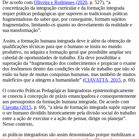
De acordo com
Oliveira e Rodrigues (2020
, p. 527), “a
concretização da integração curricular e da formação integrada
requer práticas pedagógicas que superem as tradicionais práticas
fragmentadoras do saber que, por conseguinte, formam sujeitos
fragmentados, limitando-os quanto ao desvelamento da realidade e
sua transformação”.
Assim, a formação humana integrada deve ir além da obtenção de
qualificações técnicas para que o humano se insira no mundo
produtivo, ou adquira a formação geral que possibilite ampliar seu
cabedal de oportunidades de trabalho. Ela deve possibilitar a
superação da “fragmentação dos conhecimentos e propiciar o exame
dos fenômenos dentro das condições de vida de trabalho que não só
estão na base de muitas conquistas humanas, mas também de muitos
malefícios que a atingem a humanidade” (
CIAVATTA, 2015
, p. 69).
O conceito Práticas Pedagógicas Integradoras epistemologicamente
se conecta à concepção de
práxis
emancipadora e consequentemente
aos pressupostos da formação humana integrada. De acordo com
Ciavatta (2015
, p. 69), “a ideia de formação integrada supõe superar
o ser humano dividido historicamente pela divisão social do trabalho
entre a ação de executar e a ação de pensar, dirigir ou planejar”.
Nesse contexto,
as práticas integradoras são assim denominadas porque mobilizam a