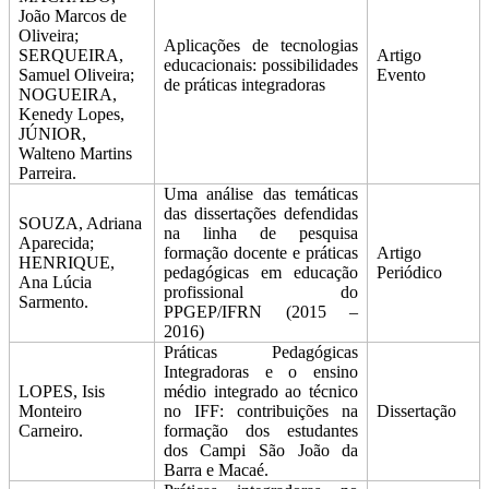
João Marcos de
Oliveira;
Aplicações de tecnologias
SERQUEIRA,
Artigo
educacionais: possibilidades
Samuel Oliveira;
Evento
de práticas integradoras
NOGUEIRA,
Kenedy Lopes,
JÚNIOR,
Walteno Martins
Parreira.
Uma análise das temáticas
das dissertações defendidas
SOUZA, Adriana
na linha de pesquisa
Aparecida;
formação docente e práticas
Artigo
HENRIQUE,
pedagógicas em educação
Periódico
Ana Lúcia
profissional do
Sarmento.
PPGEP/IFRN (2015 –
2016)
Práticas Pedagógicas
Integradoras e o ensino
LOPES, Isis
médio integrado ao técnico
Monteiro
no IFF: contribuições na
Dissertação
Carneiro.
formação dos estudantes
dos Campi São João da
Barra e Macaé.