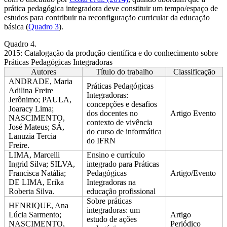
prática pedagógica integradora deve constituir um tempo/espaço de
estudos para contribuir na reconfiguração curricular da educação
básica (
Quadro 3
).
Quadro 4.
2015: Catalogação da produção científica e do conhecimento sobre
Práticas Pedagógicas Integradoras
Autores
Título do trabalho
Classificação
ANDRADE, Maria
Práticas Pedagógicas
Adilina Freire
Integradoras:
Jerônimo; PAULA,
concepções e desafios
Joaracy Lima;
dos docentes no
Artigo Evento
NASCIMENTO,
contexto de vivência
José Mateus; SÁ,
do curso de informática
Lanuzia Tercia
do IFRN
Freire.
LIMA, Marcelli
Ensino e currículo
Ingrid Silva; SILVA,
integrado para Práticas
Francisca Natália;
Pedagógicas
Artigo/Evento
DE LIMA, Erika
Integradoras na
Roberta Silva.
educação profissional
Sobre práticas
HENRIQUE, Ana
integradoras: um
Lúcia Sarmento;
Artigo
estudo de ações
NASCIMENTO,
Periódico