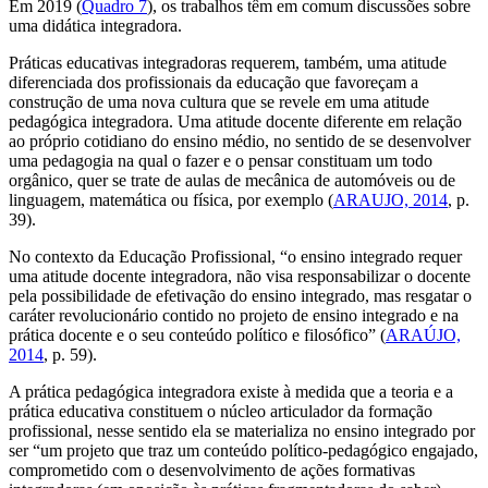
Em 2019 (
Quadro 7
), os trabalhos têm em comum discussões sobre
uma didática integradora.
Práticas educativas integradoras requerem, também, uma atitude
diferenciada dos profissionais da educação que favoreçam a
construção de uma nova cultura que se revele em uma atitude
pedagógica integradora. Uma atitude docente diferente em relação
ao próprio cotidiano do ensino médio, no sentido de se desenvolver
uma pedagogia na qual o fazer e o pensar constituam um todo
orgânico, quer se trate de aulas de mecânica de automóveis ou de
linguagem, matemática ou física, por exemplo (
ARAUJO, 2014
, p.
39).
No contexto da Educação Profissional, “o ensino integrado requer
uma atitude docente integradora, não visa responsabilizar o docente
pela possibilidade de efetivação do ensino integrado, mas resgatar o
caráter revolucionário contido no projeto de ensino integrado e na
prática docente e o seu conteúdo político e filosófico” (
ARAÚJO,
2014
, p. 59).
A prática pedagógica integradora existe à medida que a teoria e a
prática educativa constituem o núcleo articulador da formação
profissional, nesse sentido ela se materializa no ensino integrado por
ser “um projeto que traz um conteúdo político-pedagógico engajado,
comprometido com o desenvolvimento de ações formativas