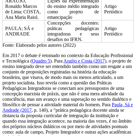
ARAUJO,
Lições da experimentação
Ronaldo Marcos
do ensino médio integrado
Artigo
de Lima; COSTA,
como projeto de
Periódico
Ana Maria Raiol.
emancipação
Concepções docentes:
PAULA; SÁ e
práticas pedagógicas
Artigo
ANDRADE
integradoras e seus
Periódico
desafios no IFRN.
Fonte: Elaborado pelos autores (2022)
Em 2017 o debate é retomado no contexto da Educação Profissional
e Tecnológica (
Quadro 5
). Para
Araújo e Costa (2017)
, o projeto de
ensino integrado deve ser entendido também como um resgate a um
conjunto de proposições registradas na história da educação
brasileira, que visava, de modo mais ou menos articulado, a um
projeto socialista. Isso revela como a questão das Práticas
Pedagógicas Integradoras se conectam aos pressupostos de uma
concepção marxista de práxis, que não é uma mera atividade da
consciência, mas um avanço e uma superação no sentido dialético e
filosófico de pensar a atividade material do homem. Para
Paula, Sá e
Andrade (2017
, p. 140), a “prática pedagógica docente ainda se
distancia da proposta curricular de integração da instituição e
quando essa integração acontece, na maioria das vezes, é no âmbito
dos próprios núcleos didáticos ou por meio de atividades pontuais
como: aula de campo, Projeto Integrador e outras ações acadêmicas