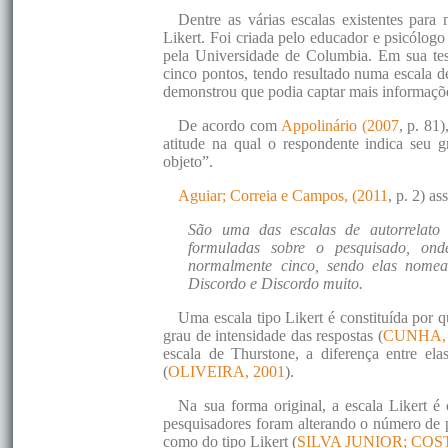
Dentre as várias escalas existentes para
Likert. Foi criada pelo educador e psicólog
pela Universidade de Columbia. Em sua tes
cinco pontos, tendo resultado numa escala d
demonstrou que podia captar mais informaçõ
De acordo com
Appolinário (2007
, p. 81
atitude na qual o respondente indica seu 
objeto”.
Aguiar; Correia e Campos, (2011
, p. 2) a
São uma das escalas de autorrelato 
formuladas sobre o pesquisado, ond
normalmente cinco, sendo elas nomea
Discordo e Discordo muito.
Uma escala tipo Likert é constituída por 
grau de intensidade das respostas (
CUNHA, 
escala de Thurstone, a diferença entre ela
(
OLIVEIRA, 2001
).
Na sua forma original, a escala Likert é
pesquisadores foram alterando o número de p
como do tipo Likert (
SILVA JUNIOR; COST