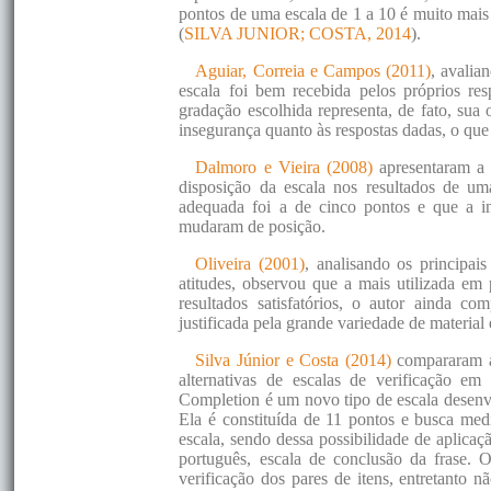
pontos de uma escala de 1 a 10 é muito mais
(
SILVA JUNIOR; COSTA, 2014
).
Aguiar, Correia e Campos (2011)
, avalia
escala foi bem recebida pelos próprios re
gradação escolhida representa, de fato, sua
insegurança quanto às respostas dadas, o qu
Dalmoro e Vieira (2008)
apresentaram a 
disposição da escala nos resultados de u
adequada foi a de cinco pontos e que a in
mudaram de posição.
Oliveira (2001)
, analisando os principai
atitudes, observou que a mais utilizada em 
resultados satisfatórios, o autor ainda c
justificada pela grande variedade de material e
Silva Júnior e Costa (2014)
compararam a 
alternativas de escalas de verificação e
Completion é um novo tipo de escala desenvo
Ela é constituída de 11 pontos e busca medi
escala, sendo dessa possibilidade de aplica
português, escala de conclusão da frase. O
verificação dos pares de itens, entretanto n