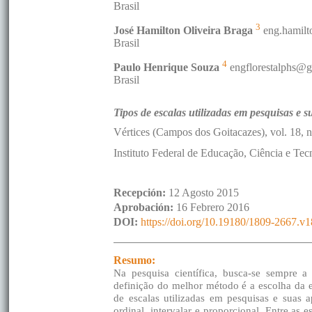
Brasil
3
José Hamilton Oliveira
Braga
eng.hamil
Brasil
4
Paulo Henrique
Souza
engflorestalphs@
Brasil
Tipos de escalas utilizadas em pesquisas e s
Vértices (Campos dos Goitacazes)
, vol. 18
, 
Instituto Federal de Educação, Ciência e Te
Recepción:
12 Agosto 2015
Aprobación:
16 Febrero 2016
DOI:
https://doi.org/10.19180/1809-2667.v
Resumo:
Na pesquisa científica, busca-se sempre a
definição do melhor método é a escolha da es
de escalas utilizadas em pesquisas e suas 
ordinal, intervalar e proporcional. Entre as e