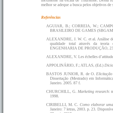
inexistente na escala de Thurstone. Dessa f
melhor se adeque a busca pelos objetivos de 
Referências
AGUIAR, B.; CORREIA, W.; CAMPOS, 
BRASILEIRO DE GAMES (SBGAMES), 
ALEXANDRE, J. W. C. et al. Análise do n
qualidade total através da te
ENGENHARIA DE PRODUÇÃO, 23., 2
ALEXANDRE, V. Les échelles d’attitude. P
APPOLINÁRIO, F.; ATLAS, (Ed.)
Dicio
BASTOS JUNIOR, R. de O.
Elicitação
Dissertação (Mestrado) em Informática
Janeiro. 2005. 87 f.
CHURCHILL, G.
Marketing research
: 
1998.
CIRIBELLI, M. C.
Como elaborar uma d
Janeiro: 7 letras, 2003. p. 23. Dispo