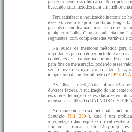
posteriormente essa busca contínua pelo co
buscando criar métodos para um melhor ente
Para satisfazer a inquietação inerente a
desenvolvendo e aprimorando ao longo do t
pesquisa científica nada mais é do que um i
qualquer trabalho. O autor ainda cita que “a 
segmentos, com complexidades variáveis e c
Na busca de melhores métodos para dese
importantes para qualquer método é a escala 
conteúdos de uma variável arranjados de aco
para fins de mensuração, podendo esses valo
seria o nível de carga de uma bateria (alto, 
temperatura de um termômetro (
APPOLINÁR
As falhas na medição das informações por
diversos fatores. A realização de um estudo c
escolha e definição das escalas a serem utili
mensuração utilizada (DALMORO; VIEIRA,
No momento de escolher qual a melhor es
Segundo
Pilli (2004)
, esse é um problem
interpretação das respostas do entrevistad
Portanto, na tomada de decisão por qual escal
entrevistados, sendo que essa escolha deve s