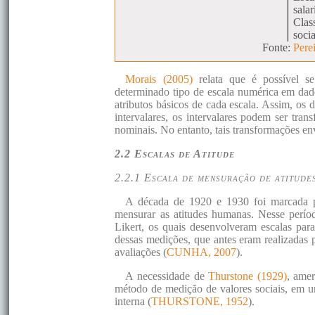
salar
Clas
socia
Fonte:
Pere
Morais (2005)
relata que é possível s
determinado tipo de escala numérica em dados
atributos básicos de cada escala. Assim, o
intervalares, os intervalares podem ser tra
nominais. No entanto, tais transformações e
2.2 Escalas de Atitude
2.2.1 Escala de mensuração de atitude
A década de 1920 e 1930 foi marcada pe
mensurar as atitudes humanas. Nesse perío
Likert, os quais desenvolveram escalas para
dessas medições, que antes eram realizadas 
avaliações (
CUNHA, 2007
).
A necessidade de
Thurstone (1929)
, amer
método de medição de valores sociais, em u
interna (
THURSTONE, 1952
).