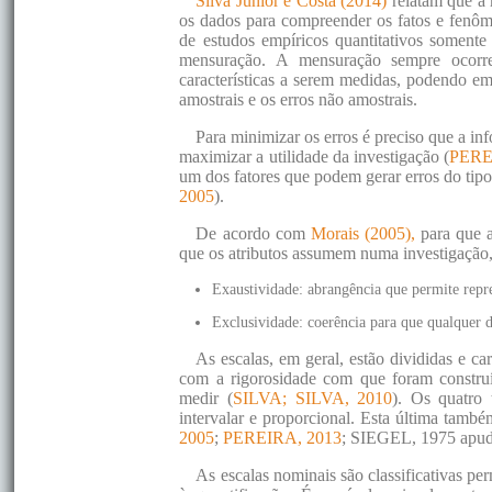
Silva Junior e Costa (2014)
relatam que a
os dados para compreender os fatos e fenôm
de estudos empíricos quantitativos somente 
mensuração. A mensuração sempre ocorre 
características a serem medidas, podendo em
amostrais e os erros não amostrais.
Para minimizar os erros é preciso que a in
maximizar a utilidade da investigação (
PERE
um dos fatores que podem gerar erros do t
2005
).
De acordo com
Morais (2005),
para que a
que os atributos assumem numa investigação,
Exaustividade: abrangência que permite repre
Exclusividade: coerência para que qualquer 
As escalas, em geral, estão divididas e ca
com a rigorosidade com que foram construí
medir (
SILVA; SILVA, 2010
). Os quatro 
intervalar e proporcional. Esta última tamb
2005
;
PEREIRA, 2013
; SIEGEL, 1975 apu
As escalas nominais são classificativas per