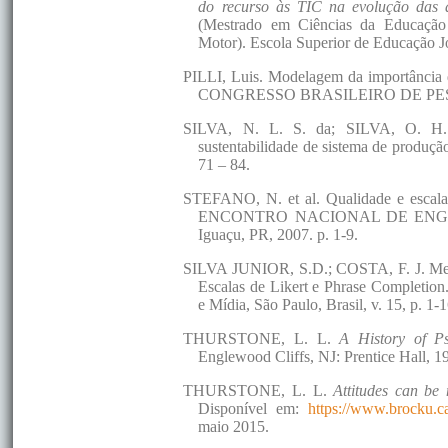
do recurso às TIC na evolução das a
(Mestrado em Ciências da Educação 
Motor). Escola Superior de Educação J
PILLI, Luis. Modelagem da importância do
CONGRESSO BRASILEIRO DE PESQU
SILVA, N. L. S. da; SILVA, O. H. d
sustentabilidade de sistema de produçã
71 – 84.
STEFANO, N. et al. Qualidade e escala L
ENCONTRO NACIONAL DE ENGEN
Iguaçu, PR, 2007. p. 1-9.
SILVA JUNIOR, S.D.; COSTA, F. J. Mens
Escalas de Likert e Phrase Completion
e Mídia, São Paulo, Brasil, v. 15, p. 1-
THURSTONE, L. L.
A History of P
Englewood Cliffs, NJ: Prentice Hall, 19
THURSTONE, L. L.
Attitudes can be
Disponível em:
https://www.brocku.c
maio 2015.