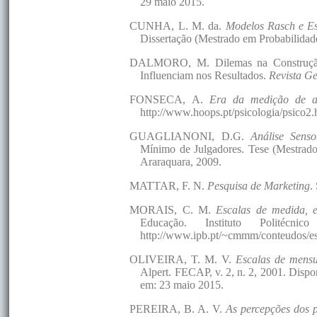
29 maio 2015.
CUNHA, L. M. da.
Modelos Rasch e Es
Dissertação (Mestrado em Probabilidades
DALMORO, M. Dilemas na Construção d
Influenciam nos Resultados.
Revista G
FONSECA, A.
Era da medição de at
http://www.hoops.pt/psicologia/psico2
GUAGLIANONI, D.G.
Análise Senso
Mínimo de Julgadores. Tese (Mestrado 
Araraquara, 2009.
MATTAR, F. N.
Pesquisa de Marketing
.
MORAIS, C. M.
Escalas de medida, est
Educação. Instituto Politécn
http://www.ipb.pt/~cmmm/conteudos/es
OLIVEIRA, T. M. V.
Escalas de mensu
Alpert. FECAP, v. 2, n. 2, 2001. Dispo
em: 23 maio 2015.
PEREIRA, B. A. V.
As percepções dos 