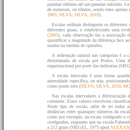
patamar mínimo até um patamar máximo. Gera
de numerais, ou rótulos, sendo estes apenas
2005
;
SILVA; SILVA, 2010
).
Escalas ordinais distinguem os diferentes 
diferentes graus, e estabelecendo uma evol
(2005)
, cada observação faz a associação 
quantificar a magnitude da diferença face aos
usadas na medida de opiniões.
A ordenação natural nas categorias é a c
denominada de escala por Postos. Uma il
organizacional por porte das indústrias (S
A escala intervalar é uma forma quanti
intensidade específica, ou seja, posicionan
como ponto zero (
SILVA; SILVA, 2010
;
MO
Nas escalas intervalares a diferenciação
constante. Esses valores envolvem classific
Neste tipo de escala, além de ter todas a
distâncias entre quaisquer números da escal
como por exemplo, na escala centígrado o c
centígrados, enquanto que na escala Fahrenh
a 212 graus (SIEGEL, 1975 apud
ALEXANDR