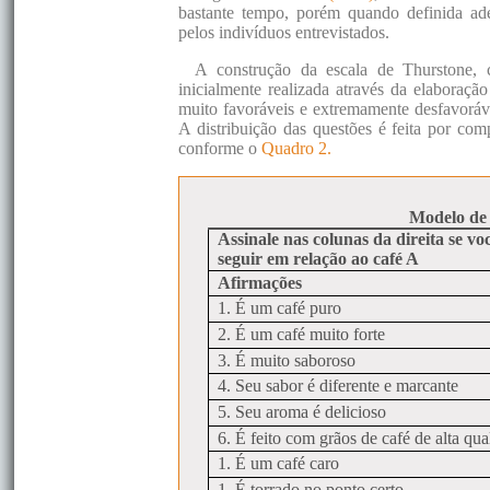
bastante tempo, porém quando definida ade
pelos indivíduos entrevistados.
A construção da escala de Thurstone,
inicialmente realizada através da elaboração
muito favoráveis e extremamente desfavoráve
A distribuição das questões é feita por com
conforme o
Quadro 2.
Modelo de 
Assinale nas colunas da direita se 
seguir em relação ao café A
Afirmações
1. É um café puro
2. É um café muito forte
3. É muito saboroso
4. Seu sabor é diferente e marcante
5. Seu aroma é delicioso
6. É feito com grãos de café de alta qua
1. É um café caro
1. É torrado no ponto certo