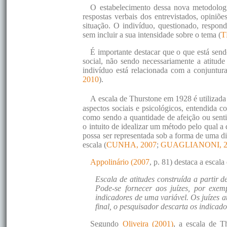
O estabelecimento dessa nova metodologi
respostas verbais dos entrevistados, opiniõ
situação. O indivíduo, questionado, respond
sem incluir a sua intensidade sobre o tema (
T
É importante destacar que o que está sen
social, não sendo necessariamente a atitude
indivíduo está relacionada com a conjuntur
2010
).
A escala de Thurstone em 1928 é utilizada 
aspectos sociais e psicológicos, entendida 
como sendo a quantidade de afeição ou senti
o intuito de idealizar um método pelo qual a
possa ser representada sob a forma de uma dis
escala (
CUNHA, 2007
;
GUAGLIANONI, 2
Appolinário (2007
, p. 81) destaca a escal
Escala de atitudes construída a partir 
Pode-se fornecer aos juízes, por exem
indicadores de uma variável. Os juízes a
final, o pesquisador descarta os indicado
Segundo
Oliveira (2001)
, a escala de T