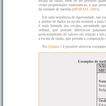
escala de razão, além de ser possível quant
certas propriedades matemáticas, o que per
da unidade de medida (
MORAIS, 2005
).
Em uma sequência de rigorosidade, nas esca
a análise de dados na escala nominal a mais l
é mais limitada das escalas, permitindo ap
ordinal, que permite diferenciar patama
posicionamento de valores em relação a um po
a escala de razão, que permite a comparação 
No
Quadro 1
é possível observar exemplos
Exemplos de medi
NÃ
MÉ
Nom
Sex
Reli
Ordi
Esca