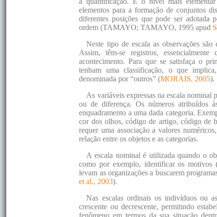
à quantificação. É o nível mais elementar
elementos para a formação de conjuntos dis
diferentes posições que pode ser adotada p
ordem (TAMAYO; TAMAYO, 1995 apud
S
Neste tipo de escala as observações são 
Assim, têm-se registros, essencialmente 
acontecimento. Para que se satisfaça o pri
tenham uma classificação, o que implica
denominada por “outros” (
MORAIS, 2005
).
As variáveis expressas na escala nominal 
ou de diferença. Os números atribuídos às
enquadramento a uma dada categoria. Exemplo
cor dos olhos, código de artigo, código de b
requer uma associação a valores numéricos,
relação entre os objetos e as categorias.
A escala nominal é utilizada quando o obj
como por exemplo, identificar os motivos (
levam as organizações a buscarem program
et al., 2003
).
Nas escalas ordinais os indivíduos ou 
crescente ou decrescente, permitindo estabe
fenômeno em termos da sua situação dent