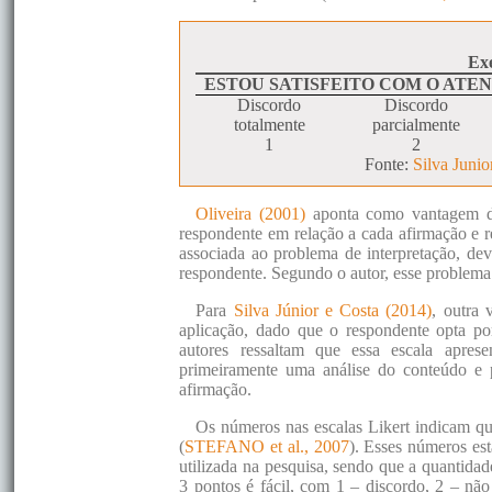
Exe
ESTOU SATISFEITO COM O ATE
Discordo
Discordo
totalmente
parcialmente
1
2
Fonte:
Silva Junio
Oliveira (2001)
aponta como vantagem da 
respondente em relação a cada afirmação e r
associada ao problema de interpretação, de
respondente. Segundo o autor, esse problema 
Para
Silva Júnior e Costa (2014)
, outra 
aplicação, dado que o respondente opta p
autores ressaltam que essa escala apres
primeiramente uma análise do conteúdo e p
afirmação.
Os números nas escalas Likert indicam qua
(
STEFANO et al., 2007
). Esses números es
utilizada na pesquisa, sendo que a quantidad
3 pontos é fácil, com 1 – discordo, 2 – não