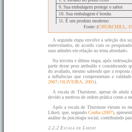
9. Sua embalagem protege o sabor
10. Sua embalagem é bonita
11. É um produto moderno
Fonte: (
CHURCHILL, 1
A segunda etapa envolve a seleção dos su
entrevistados, de acordo com os pesquisado
suas atitudes em relação ao tema abordado.
Na terceira e última etapa, após ordenação
partir desse peso atribuído e considerando q
do avaliado, mesmo sabendo que a resposta p
a influências que comprometam a validade 
2007
;
OLIVEIRA, 2001
).
A escala de Thurstone, apesar de ainda 
devido a motivos de ordem prática como a m
Após a escala de Thurstone vieram os mo
Likert, que, segundo
Cunha (2007)
, apresen
análise da psicologia social, contribuindo par
2.2.2 Escala de Likert