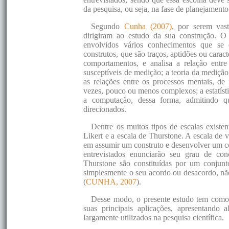
da pesquisa, ou seja, na fase de planejamento
Segundo
Cunha (2007)
, por serem vast
dirigiram ao estudo da sua construção. O 
envolvidos vários conhecimentos que se 
construtos, que são traços, aptidões ou carac
comportamentos, e analisa a relação entr
susceptíveis de medição; a teoria da medição
as relações entre os processos mentais, de
vezes, pouco ou menos complexos; a estatís
a computação, dessa forma, admitindo q
direcionados.
Dentre os muitos tipos de escalas existen
Likert e a escala de Thurstone. A escala de 
em assumir um construto e desenvolver um con
entrevistados enunciarão seu grau de con
Thurstone são constituídas por um conjunt
simplesmente o seu acordo ou desacordo, não
(
CUNHA, 2007
).
Desse modo, o presente estudo tem como ob
suas principais aplicações, apresentando 
largamente utilizados na pesquisa científica.