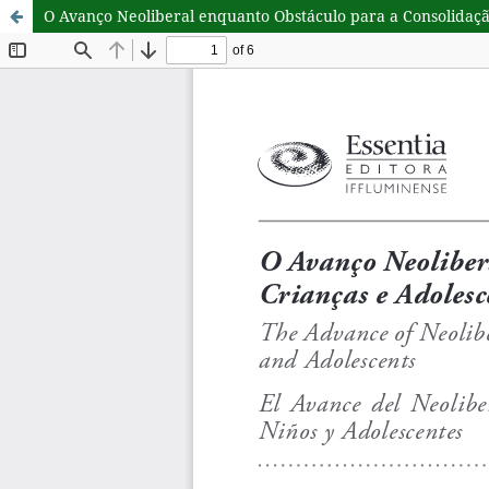
O Avanço Neoliberal enquanto Obstáculo para a Consolidaçã