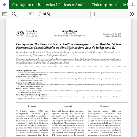
Contagem de Bactérias Lácticas e Análises Físico-químicas de Bebidas Lácteas Fermentadas Comercializadas no Município de Bom Jesus do Itabapoana-RJ