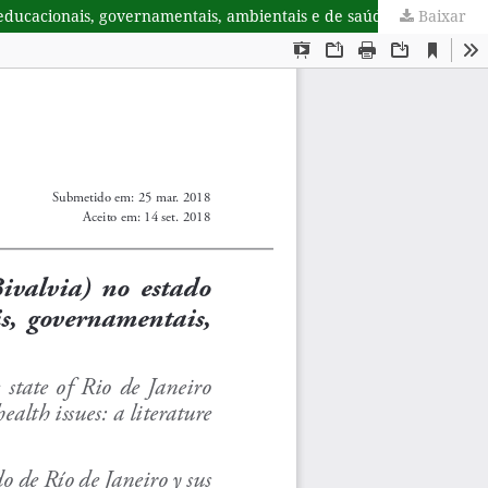
Baixar
Exploração extrativa do mexilhão Perna perna (Mollusca: Bivalvia) no estado do Rio de Janeiro e suas questões socioculturais, educacionais, governamentais, ambientais e de saúde coletiva: uma revisão de literatura