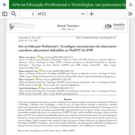
Arte na Educação Profissional e Tecnológica: um panorama das dissertações e produtos educacionais defendidos no ProfEPT do IFPR