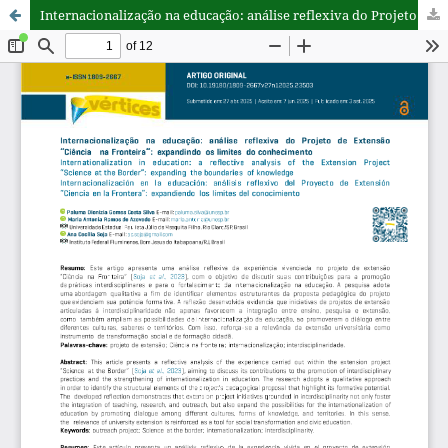
Internacionalização na educação: análise reflexiva do Projeto de Extensão “Ciência na Fronteira”: expandindo os limites do conhecimento