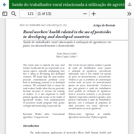
Saúde do trabalhador rural relacionada à utilização de agrotóxicos em países em desenvolvimento e desenvolvidos