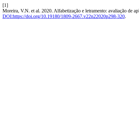
[1]
Moreira, V.N. et al. 2020. Alfabetização e letramento: avaliação de a
DOI:https://doi.org/10.19180/1809-2667.v22n22020p298-320
.