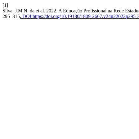
[1]
Silva, J.M.N. da et al. 2022. A Educação Profissional na Rede Estad
295–315
. DOI:https://doi.org/10.19180/1809-2667.v24n22022p295-