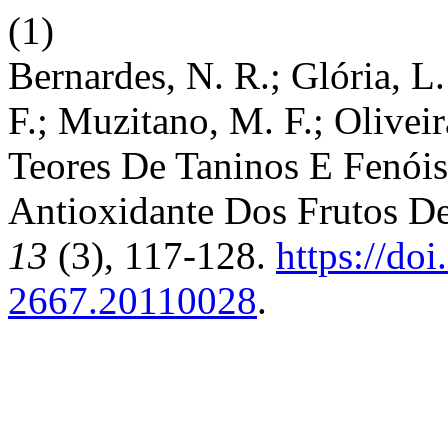
(1)
Bernardes, N. R.; Glória, L.
F.; Muzitano, M. F.; Olivei
Teores De Taninos E Fenóis
Antioxidante Dos Frutos De
13
(3), 117-128.
https://do
2667.20110028
.