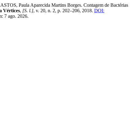
STOS, Paula Aparecida Martins Borges. Contagem de Bactérias
a Vértices
,
[S. l.]
, v. 20, n. 2, p. 202–206, 2018.
DOI:
m: 7 ago. 2026.