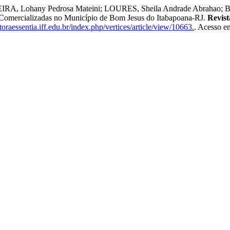
RA, Lohany Pedrosa Mateini; LOURES, Sheila Andrade Abrahao; BA
s Comercializadas no Município de Bom Jesus do Itabapoana-RJ.
Revist
toraessentia.iff.edu.br/index.php/vertices/article/view/10663.
. Acesso e