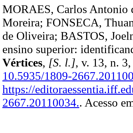
MORAES, Carlos Antonio 
Moreira; FONSECA, Thuan
de Oliveira; BASTOS, Joel
ensino superior: identifican
Vértices
,
[S. l.]
, v. 13, n. 
10.5935/1809-2667.201100
https://editoraessentia.iff.
2667.20110034.
. Acesso em