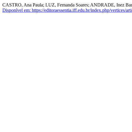
CASTRO, Ana Paula; LUZ, Fernanda Soares; ANDRADE, Inez Barcel
Disponível em: https://editoraessentia.iff.edu.br/index.php/vertices/ar