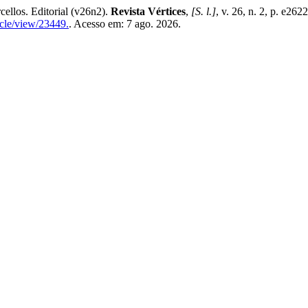
los. Editorial (v26n2).
Revista Vértices
,
[S. l.]
, v. 26, n. 2, p. e26
ticle/view/23449.
. Acesso em: 7 ago. 2026.