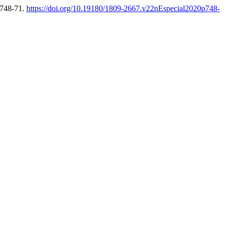
 748-71.
https://doi.org/10.19180/1809-2667.v22nEspecial2020p748-