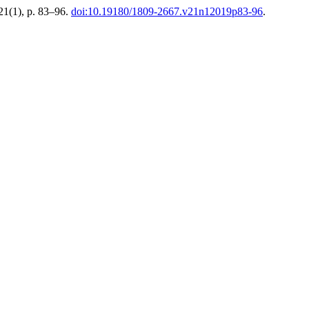
 21(1), p. 83–96.
doi:10.19180/1809-2667.v21n12019p83-96
.