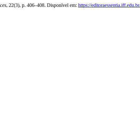
ices
, 22(3), p. 406–408. Disponível em:
https://editoraessentia.iff.edu.