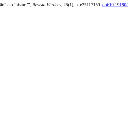
o” e o ‘bisturi’”,
Revista Vértices
, 25(1), p. e25117159.
doi:10.19180