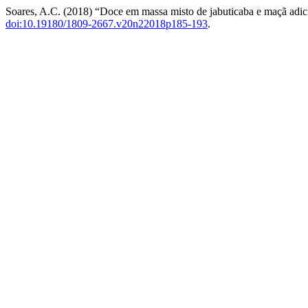
Soares, A.C. (2018) “Doce em massa misto de jabuticaba e maçã adi
doi:10.19180/1809-2667.v20n22018p185-193
.