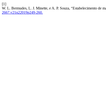
[1]
W. L. Bermudes, L. J. Minette, e A. P. Souza, “Estabelecimento de matr
2667.v21n22019p249-260.