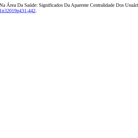
 Na Área Da Saúde: Significados Da Aparente Centralidade Dos Usuári
v21n32019p431-442
.