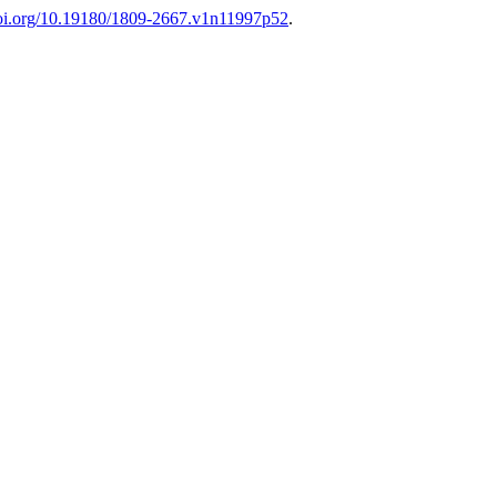
doi.org/10.19180/1809-2667.v1n11997p52
.