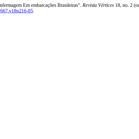
Enfermagem Em embarcações Brasileiras”.
Revista Vértices
18, no. 2 (o
9-2667.v18n216-05
.