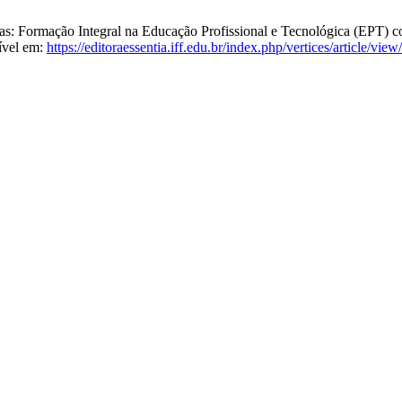
: Formação Integral na Educação Profissional e Tecnológica (EPT) con
ível em:
https://editoraessentia.iff.edu.br/index.php/vertices/article/vie