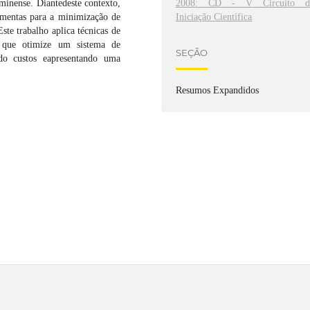
2008: CD - V Circuito d
minense. Diantedeste contexto,
Iniciação Científica
amentas para a minimização de
ste trabalho aplica técnicas de
a que otimize um sistema de
SEÇÃO
ndo custos eapresentando uma
Resumos Expandidos