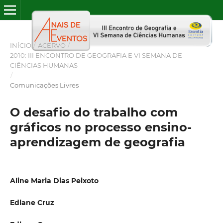
INÍCIO
/
ACERVO
/
2010: III ENCONTRO DE GEOGRAFIA E VI SEMANA DE
CIÊNCIAS HUMANAS
/
Comunicações Livres
O desafio do trabalho com
gráficos no processo ensino-
aprendizagem de geografia
Aline Maria Dias Peixoto
Edlane Cruz