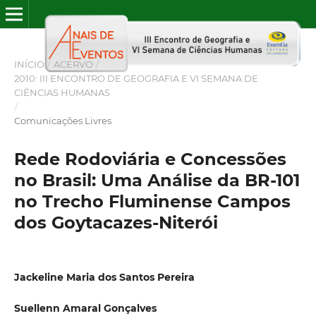
INÍCIO
/
ACERVO
/
2010: III ENCONTRO DE GEOGRAFIA E VI SEMANA DE
CIÊNCIAS HUMANAS
/
Comunicações Livres
Rede Rodoviária e Concessões
no Brasil: Uma Análise da BR-101
no Trecho Fluminense Campos
dos Goytacazes-Niterói
Jackeline Maria dos Santos Pereira
Suellenn Amaral Gonçalves