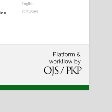
English
Português
te o