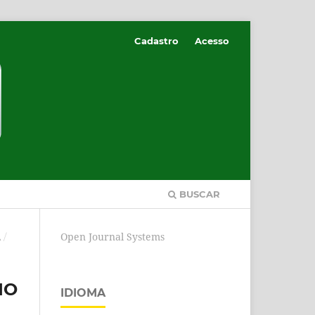
Cadastro
Acesso
BUSCAR
Open Journal Systems
A
/
IO
IDIOMA