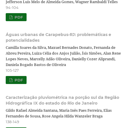
Jefferson Luis Melo de Almeida Gomes, Wagner Rambaldi Telles
94-104
PDF
Águas urbanas de Carapebus-RJ: problemáticas e
potencialidades
Camilla Soares da Silva, Maxuel Bernades Donato, Fernanda de
Abreu Pereira, Luiza Célia dos Anjos Julião, Ísis Simões, Alan Rene
Lopes Neves, Marcelly Adão Oliveira, Danielly Cozer Aliprandi,
Daniela Bogado Bastos de Oliveira
105-127
PDF
Caracterização pluviométrica na porção sul da Região
Hidrográfica IX do estado do Rio de Janeiro
Gildo Rafael Almeida Santana, Maria Inês Paes Ferreira, Elias
Fernandes de Sousa, Rose Angela Hilda Wanzeler Braga
138-149