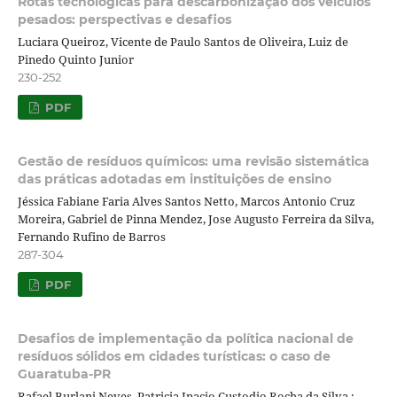
Rotas tecnológicas para descarbonização dos veículos
pesados: perspectivas e desafios
Luciara Queiroz, Vicente de Paulo Santos de Oliveira, Luiz de
Pinedo Quinto Junior
230-252
PDF
Gestão de resíduos químicos: uma revisão sistemática
das práticas adotadas em instituições de ensino
Jéssica Fabiane Faria Alves Santos Netto, Marcos Antonio Cruz
Moreira, Gabriel de Pinna Mendez, Jose Augusto Ferreira da Silva,
Fernando Rufino de Barros
287-304
PDF
Desafios de implementação da política nacional de
resíduos sólidos em cidades turísticas: o caso de
Guaratuba-PR
Rafael Burlani Neves, Patricia Inacio Custodio Rocha da Silva ;