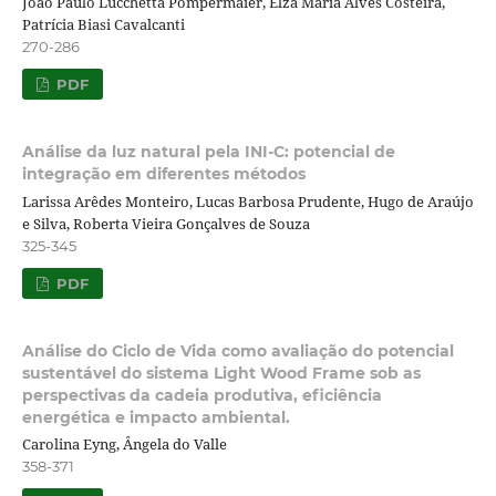
João Paulo Lucchetta Pompermaier, Elza Maria Alves Costeira,
Patrícia Biasi Cavalcanti
270-286
PDF
Análise da luz natural pela INI-C: potencial de
integração em diferentes métodos
Larissa Arêdes Monteiro, Lucas Barbosa Prudente, Hugo de Araújo
e Silva, Roberta Vieira Gonçalves de Souza
325-345
PDF
Análise do Ciclo de Vida como avaliação do potencial
sustentável do sistema Light Wood Frame sob as
perspectivas da cadeia produtiva, eficiência
energética e impacto ambiental.
Carolina Eyng, Ângela do Valle
358-371