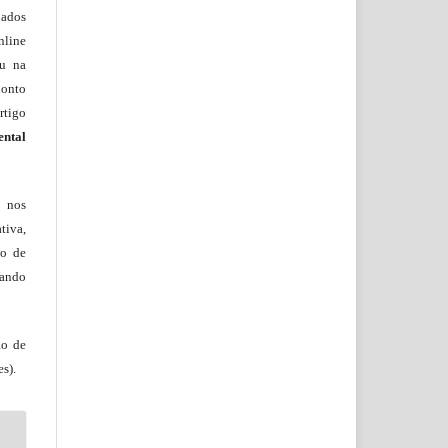
lados
nline
ou na
onto
rtigo
ental
, nos
tiva,
to de
tando
ão de
s).