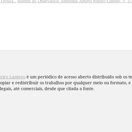
 Técnica
,
Boletim do Observatório Ambiental Alberto Ribeiro Lamego: v. 15
beiro Lamego
é um periódico de acesso aberto distribuído sob os 
copiar e redistribuir os trabalhos por qualquer meio ou formato,
legais, até comerciais, desde que citada a fonte.