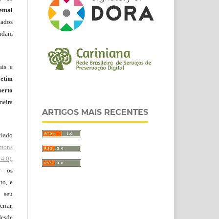
ntal
tados
ordam
ais e
letim
erto
meira
ARTIGOS MAIS RECENTES
ciado
mons
4.0)
,
r os
to, e
 seu
riar,
desde