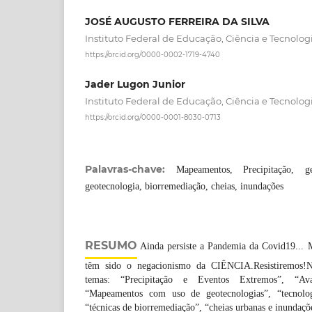
JOSÉ AUGUSTO FERREIRA DA SILVA
Instituto Federal de Educação, Ciência e Tecnolo
https://orcid.org/0000-0002-1719-4740
Jader Lugon Junior
Instituto Federal de Educação, Ciência e Tecnolo
https://orcid.org/0000-0001-8030-0713
Palavras-chave:
Mapeamentos, Precipitação, ge
geotecnologia, biorremediação, cheias, inundações
RESUMO
Ainda persiste a Pandemia da Covid19... M
têm sido o negacionismo da CIÊNCIA.Resistiremos!
temas: “Precipitação e Eventos Extremos”, “Ava
“Mapeamentos com uso de geotecnologias”, “tecnolog
“técnicas de biorremediação”, “cheias urbanas e inundaçõ