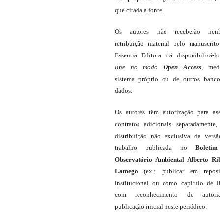
que citada a fonte.
Os autores não receberão nen
retribuição material pelo manuscrit
Essentia Editora irá disponibilizá-
line
no modo
Open Access
, med
sistema próprio ou de outros banc
dados.
Os autores têm autorização para as
contratos adicionais separadamente,
distribuição não exclusiva da vers
trabalho publicada no
Boleti
Observatório Ambiental Alberto Ri
Lamego
(ex.: publicar em reposit
institucional ou como capítulo de li
com reconhecimento de autor
publicação inicial neste periódico.