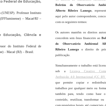
o Federal de Educação,
Boletim do Observatório Ambie
Alberto Ribeiro Lamego
, represen
a (UNESP). Professor Instituto
aqui pelo autor correspondente, conc
 (IFFluminense) – Macaé/RJ –
com os seguintes termos:
Os autores mantêm os direitos autor
e Educação, Ciência e
concedem sem ônus financeiro ao
Bo
do Observatório Ambiental Alb
sor do Instituto Federal de
Ribeiro Lamego
o direito de pri
e) - Macaé (RJ) – Brasil.
publicação.
Simultaneamente o trabalho está licen
sob a
Licença Creative Com
Atribuição 4.0 Internacional (CC BY 
que permite copiar e redistribui
trabalhos por qualquer meio ou forma
também para, tendo como base o
conteúdo, reutilizar, transformar ou c
com propósitos legais, até comerciais, 