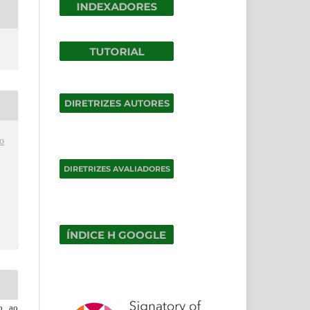
o
do ao