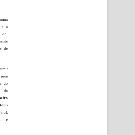
huma
o e a
lo
on-
iante
os de
sumir
 para
ão do
m do
beiro
ório
vro),
ia e