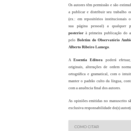
Os autores têm permissão e são estimu
a publicar e distribuir seu trabalho o
(ex.: em repositórios institucionais 
sua página pessoal) a qualquer p
posterior
à primeira publicação do a
pelo
Boletim do Observatório Ambi
Alberto Ribeiro Lamego
.
A
Essentia Editora
poderá efetuar
originais, alterações de ordem norma
ortográfica e gramatical, com o intui
manter o padrão culto da língua, con
com a anuência final dos autores.
As opiniões emitidas no manuscrito s
exclusiva responsabilidade do(s) autor(e
COMO CITAR