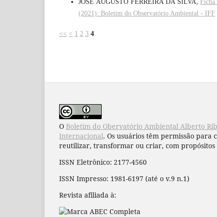
JOSÉ AUGUSTO FERREIRA DA SILVA,
Ficha
(2021): Boletim do Observatório Ambiental - IFF
<<
<
1
2
3
4
O
Boletim do Obervatório Ambiental Alberto Ri
Internacional
. Os usuários têm permissão para 
reutilizar, transformar ou criar, com propósitos 
ISSN Eletrônico: 2177-4560
ISSN Impresso: 1981-6197 (até o v.9 n.1)
Revista afiliada à: