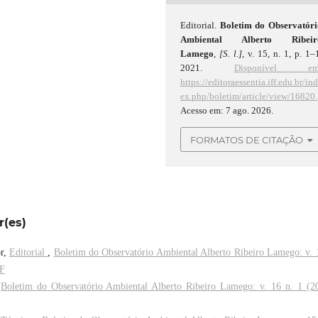
Editorial.
Boletim do Observatóri
Ambiental Alberto Ribeir
Lamego
,
[S. l.]
, v. 15, n. 1, p. 1–
2021.
Disponível em
https://editoraessentia.iff.edu.br/in
ex.php/boletim/article/view/16820.
Acesso em: 7 ago. 2026.
FORMATOS DE CITAÇÃO
r(es)
or,
Editorial
,
Boletim do Observatório Ambiental Alberto Ribeiro Lamego: v. 
FF
,
Boletim do Observatório Ambiental Alberto Ribeiro Lamego: v. 16 n. 1 (2