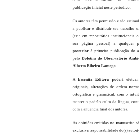
publicação inicial neste periódico.
Os autores têm permissão e são estimu
a publicar e distribuir seu trabalho o
(ex.: em repositórios institucionais 
sua página pessoal) a qualquer p
posterior
à primeira publicação do a
pelo
Boletim do Observatório Ambi
Alberto Ribeiro Lamego
.
A
Essentia Editora
poderá efetuar
originais, alterações de ordem norma
ortográfica e gramatical, com o intui
manter o padrão culto da língua, con
com a anuência final dos autores.
As opiniões emitidas no manuscrito s
exclusiva responsabilidade do(s) autor(e