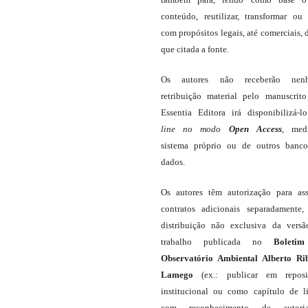
conteúdo, reutilizar, transformar ou c
com propósitos legais, até comerciais, 
que citada a fonte.
Os autores não receberão nen
retribuição material pelo manuscrit
Essentia Editora irá disponibilizá-
line
no modo
Open Access
, med
sistema próprio ou de outros banc
dados.
Os autores têm autorização para as
contratos adicionais separadamente,
distribuição não exclusiva da vers
trabalho publicada no
Boleti
Observatório Ambiental Alberto Ri
Lamego
(ex.: publicar em reposit
institucional ou como capítulo de li
com reconhecimento de autor