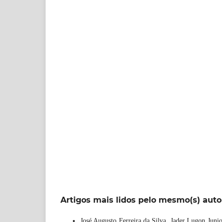
Artigos mais lidos pelo mesmo(s) auto
José Augusto Ferreira da Silva, Jader Lugon Juni