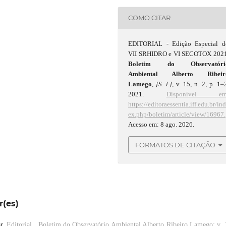
COMO CITAR
EDITORIAL - Edição Especial d
VII SRHIDRO e VI SECOTOX 2021
Boletim do Observatóri
Ambiental Alberto Ribeir
Lamego
,
[S. l.]
, v. 15, n. 2, p. 1–
2021.
Disponível em
https://editoraessentia.iff.edu.br/in
ex.php/boletim/article/view/16967.
Acesso em: 8 ago. 2026.
FORMATOS DE CITAÇÃO
r(es)
or,
Editorial
,
Boletim do Observatório Ambiental Alberto Ribeiro Lamego: v. 