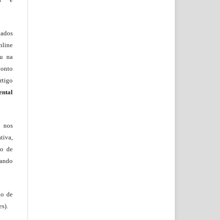
lados
nline
ou na
onto
rtigo
ental
, nos
tiva,
to de
tando
ão de
s).