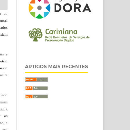
do ao
ntal
tados
ordam
ais e
letim
ARTIGOS MAIS RECENTES
erto
meira
ciado
mons
4.0)
,
r os
to, e
 seu