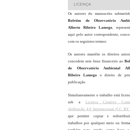
LICENÇA
Os autores do manuscrito submeti
Boletim do Observatório Ambie
Alberto Ribeiro Lamego
, represen
aqui pelo autor correspondente, conc
com os seguintes termos:
Os autores mantêm os direitos autor
concedem sem ônus financeiro ao
Bo
do Observatório Ambiental Alb
Ribeiro Lamego
o direito de pri
publicação.
Simultaneamente o trabalho está licen
sob a
Licença Creative Com
Atribuição 4.0 Internacional (CC BY 
que permite copiar e redistribui
trabalhos por qualquer meio ou forma
também para, tendo como base o