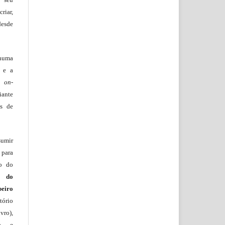
riar,
desde
huma
o e a
lo
on-
iante
os de
sumir
 para
ão do
m do
beiro
ório
vro),
ia e