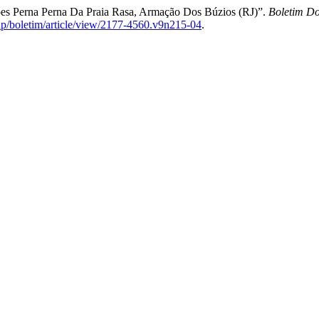
ões Perna Perna Da Praia Rasa, Armação Dos Búzios (RJ)”.
Boletim Do
.php/boletim/article/view/2177-4560.v9n215-04
.