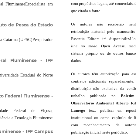
com propósitos legais, até comerciais, 
al FluminenseEspecialista em
que citada a fonte.
Os autores não receberão nen
uto de Pesca do Estado
retribuição material pelo manuscrit
Essentia Editora irá disponibilizá-
ta Catarina (UFSC)Pesquisador
line
no modo
Open Access
, med
sistema próprio ou de outros banc
eral Fluminense - IFF
dados.
Os autores têm autorização para as
iversidade Estadual do Norte
contratos adicionais separadamente,
distribuição não exclusiva da vers
uto Federal Fluminense -
trabalho publicada no
Boleti
Observatório Ambiental Alberto Ri
Lamego
(ex.: publicar em reposit
dade Federal de Viçosa,
institucional ou como capítulo de li
Ciência e Tenologia Fluminense
com reconhecimento de autor
Fluminense - IFF Campus
publicação inicial neste periódico.