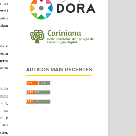
do ao
ntal
tados
ordam
ais e
letim
erto
meira
ARTIGOS MAIS RECENTES
ciado
mons
4.0)
,
r os
to, e
 seu
riar,