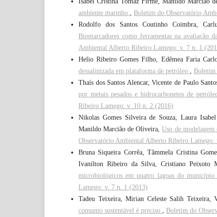
Isabel Cristina Tomaz Firme, Manildo Marcião d
ambiente marinho
,
Boletim do Observatório Ambi
Rodolfo dos Santos Coutinho Coimbra, Carlu
Biomarcadores como ferramentas na avaliação d
Ambiental Alberto Ribeiro Lamego: v. 7 n. 1 (20
Helio Ribeiro Gomes Filho, Edêmea Faria Carlo
dessalinizada em plataforma de petróleo
,
Boletim 
Thaís dos Santos Alencar, Vicente de Paulo Santo
por metais pesados e hidrocarbonetos de petró
Ribeiro Lamego: v. 10 n. 2 (2016)
Nikolas Gomes Silveira de Souza, Laura Isabel
Manildo Marcião de Oliveira,
Uso de modelagem e
Observatório Ambiental Alberto Ribeiro Lamego: v
Bruna Siqueira Corrêa, Tâmmela Cristina Gome
Ivanilton Ribeiro da Silva, Cristiano Peixoto
microbiológicos em quatro lagoas do municípi
Lamego: v. 7 n. 1 (2013)
Tadeu Teixeira, Mirian Celeste Salih Teixeira,
consumo sustentável é preciso
,
Boletim do Observ