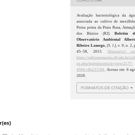
Avaliação bacteriológica da águ
associada ao cultivo de mexilhõe
Perna perna da Praia Rasa, Armaç
dos Búzios (RJ).
Boletim d
Observatório Ambiental Albert
Ribeiro Lamego
,
[S. l.]
, v. 9, n. 2, 
45–58, 2015.
Disponível em
https://editoraessentia.iff.edu.br/in
ex.php/boletim/article/view/2177-
4560.v9n215-04.
. Acesso em: 6 ag
2026.
FORMATOS DE CITAÇÃO
r(es)