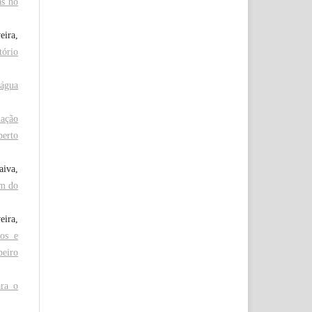
as no
ira,
tório
água
ação
berto
aiva,
im do
eira,
cos e
beiro
ara o