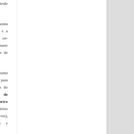
desde
huma
o e a
lo
on-
iante
os de
sumir
 para
ão do
m do
beiro
ório
vro),
ia e