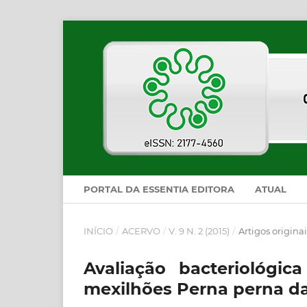
PORTAL DA ESSENTIA EDITORA
ATUAL
INÍCIO
/
ACERVO
/
V. 9 N. 2 (2015)
/
Artigos originai
Avaliação bacteriológi
mexilhões Perna perna da