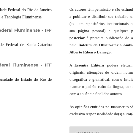
Os autores têm permissão e são estimu
dade Federal do Rio de Janeiro
a publicar e distribuir seu trabalho o
a e Tenologia Fluminense
(ex.: em repositórios institucionais 
ederal Fluminense - IFF
sua página pessoal) a qualquer p
posterior
à primeira publicação do a
de Federal de Santa Catarina
pelo
Boletim do Observatório Ambi
Alberto Ribeiro Lamego
.
deral Fluminense - IFF
A
Essentia Editora
poderá efetuar
originais, alterações de ordem norma
ersidade do Estado do Rio de
ortográfica e gramatical, com o intui
manter o padrão culto da língua, con
com a anuência final dos autores.
As opiniões emitidas no manuscrito s
exclusiva responsabilidade do(s) autor(e
COMO CITAR