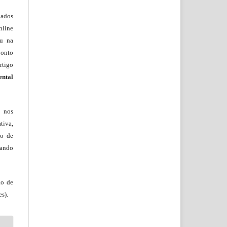
lados
nline
ou na
onto
rtigo
ental
, nos
tiva,
to de
tando
ão de
s).