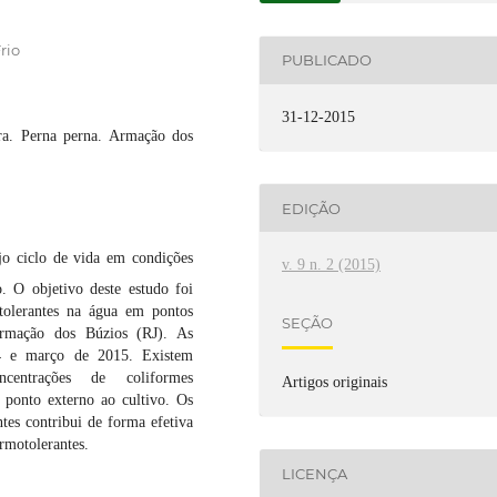
rio
PUBLICADO
31-12-2015
ura. Perna perna. Armação dos
EDIÇÃO
jo ciclo de vida em condições
v. 9 n. 2 (2015)
. O objetivo deste estudo foi
otolerantes na água em pontos
SEÇÃO
Armação dos Búzios (RJ). As
14 e março de 2015. Existem
oncentrações de coliformes
Artigos originais
o ponto externo ao cultivo. Os
tes contribui de forma efetiva
rmotolerantes.
LICENÇA