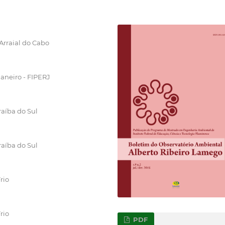
 Arraial do Cabo
Janeiro - FIPERJ
raíba do Sul
raíba do Sul
rio
rio
PDF