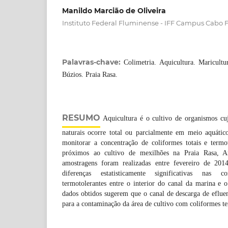
Manildo Marcião de Oliveira
Instituto Federal Fluminense - IFF Campus Cabo F
Palavras-chave:
Colimetria. Aquicultura. Maricult
Búzios. Praia Rasa.
RESUMO
Aquicultura é o cultivo de organismos cu
naturais ocorre total ou parcialmente em meio aquático
monitorar a concentração de coliformes totais e term
próximos ao cultivo de mexilhões na Praia Rasa, 
amostragens foram realizadas entre fevereiro de 20
diferenças estatisticamente significativas nas c
termotolerantes entre o interior do canal da marina e 
dados obtidos sugerem que o canal de descarga de efluen
para a contaminação da área de cultivo com coliformes te