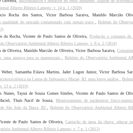
e Oliveira,
Microplásticos e impactos no meio ambiente: Análise de ocorrênci
ental Alberto Ribeiro Lamego: v. 14 n. 1 (2020)
cio Rocha dos Santos, Victor Barbosa Saraiva, Manildo Marcião Olive
a qualidade do pescado contaminado com metais traço
,
Boletim do Observa
13)
s da Rocha, Vicente de Paulo Santos de Oliveira,
Produção e consumo de 
do Observatório Ambiental Alberto Ribeiro Lamego: v. 8 n. 2 (2014)
s de Oliveira, Manildo Marcião de Oliveira, Victor Barbosa Saraiva,
Contamin
leo: uma ameaça para os manguezais
,
Boletim do Observatório Ambiental Al
 Weber, Samantha Eslava Martins, Jader Lugon Junior, Victor Barbosa Sar
cotoxicológica na Lagoa de Imboassica Macaé- RJ: uma breve análise
,
Bolet
. 13 n. 2 (2019)
s Nunes, Tayná de Souza Gomes Simões, Vicente de Paulo Santos de Oliv
 Maciel, Thaís Nacif de Souza,
Monitoramento de parâmetros físico-quími
o de São João da Barra, RJ
,
Boletim do Observatório Ambiental Alberto Ri
 Vicente de Paulo Santos de Oliveira,
Captação de água da chuva: educar p
atório Ambiental Alberto Ribeiro Lamego: v. 7 n. 1 (2013)