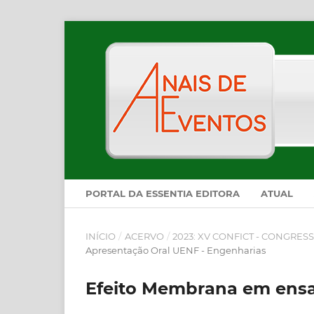
PORTAL DA ESSENTIA EDITORA
ATUAL
INÍCIO
/
ACERVO
/
2023: XV CONFICT - CONGRES
Apresentação Oral UENF - Engenharias
Efeito Membrana em ensaio