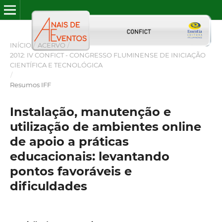
INÍCIO
/
ACERVO
/
2012: IV CONFICT - CONGRESSO FLUMINENSE DE INICIAÇÃO
CIENTÍFICA E TECNOLÓGICA
/
Resumos IFF
Instalação, manutenção e
utilização de ambientes online
de apoio a práticas
educacionais: levantando
pontos favoráveis e
dificuldades