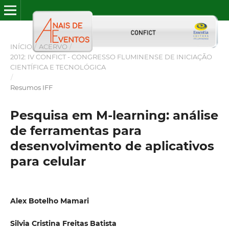
INÍCIO
/
ACERVO
/
2012: IV CONFICT - CONGRESSO FLUMINENSE DE INICIAÇÃO
CIENTÍFICA E TECNOLÓGICA
/
Resumos IFF
Pesquisa em M-learning: análise
de ferramentas para
desenvolvimento de aplicativos
para celular
Alex Botelho Mamari
Silvia Cristina Freitas Batista