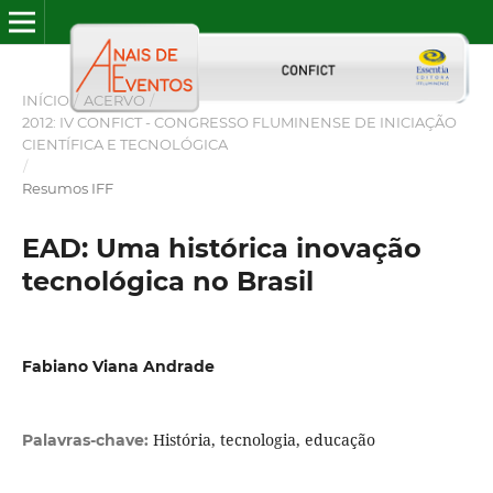
INÍCIO
/
ACERVO
/
2012: IV CONFICT - CONGRESSO FLUMINENSE DE INICIAÇÃO
CIENTÍFICA E TECNOLÓGICA
/
Resumos IFF
EAD: Uma histórica inovação
tecnológica no Brasil
Fabiano Viana Andrade
História, tecnologia, educação
Palavras-chave: