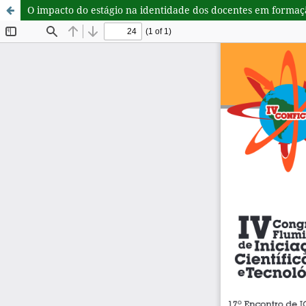
O impacto do estágio na identidade dos docentes em formaç