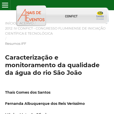
INÍCIO
/
ACERVO
/
2012: IV CONFICT - CONGRESSO FLUMINENSE DE INICIAÇÃO
CIENTÍFICA E TECNOLÓGICA
/
Resumos IFF
Caracterização e
monitoramento da qualidade
da água do rio São João
Thaís Gomes dos Santos
Fernanda Albuquerque dos Reis Veríssimo