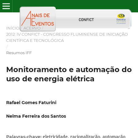
INÍCIO
/
ACERVO
/
2012: IV CONFICT - CONGRESSO FLUMINENSE DE INICIAÇÃO
CIENTÍFICA E TECNOLÓGICA
/
Resumos IFF
Monitoramento e automação do
uso de energia elétrica
Rafael Gomes Faturini
Nelma Ferreira dos Santos
eletricidade, racionalização, automação
Palavras-chave: