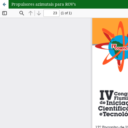
Propulsores azimutais para ROV’s