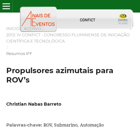
INÍCIO
/
ACERVO
/
2012: IV CONFICT - CONGRESSO FLUMINENSE DE INICIAÇÃO
CIENTÍFICA E TECNOLÓGICA
/
Resumos IFF
Propulsores azimutais para
ROV’s
Christian Nabas Barreto
ROV, Submarino, Automação
Palavras-chave: