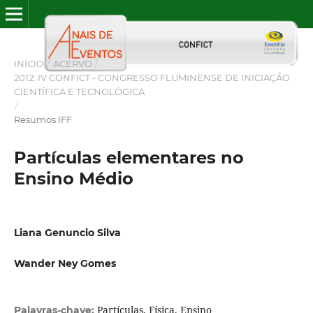
INÍCIO
/
ACERVO
/
2012: IV CONFICT - CONGRESSO FLUMINENSE DE INICIAÇÃO
CIENTÍFICA E TECNOLÓGICA
/
Resumos IFF
Partículas elementares no
Ensino Médio
Liana Genuncio Silva
Wander Ney Gomes
Partículas, Física, Ensino
Palavras-chave: