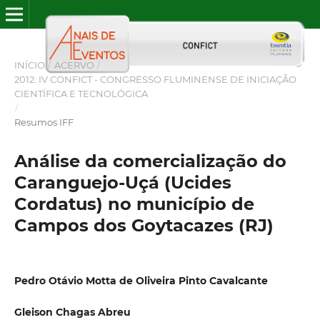
INÍCIO
/
ACERVO
/
2012: IV CONFICT - CONGRESSO FLUMINENSE DE INICIAÇÃO
CIENTÍFICA E TECNOLÓGICA
/
Resumos IFF
Análise da comercialização do
Caranguejo-Uçá (Ucides
Cordatus) no município de
Campos dos Goytacazes (RJ)
Pedro Otávio Motta de Oliveira Pinto Cavalcante
Gleison Chagas Abreu