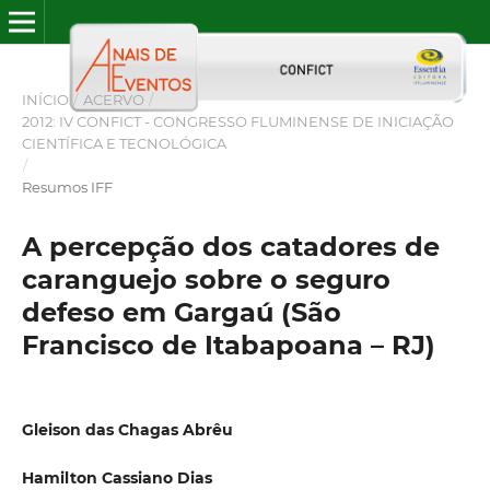
INÍCIO
/
ACERVO
/
2012: IV CONFICT - CONGRESSO FLUMINENSE DE INICIAÇÃO
CIENTÍFICA E TECNOLÓGICA
/
Resumos IFF
A percepção dos catadores de
caranguejo sobre o seguro
defeso em Gargaú (São
Francisco de Itabapoana – RJ)
Gleison das Chagas Abrêu
Hamilton Cassiano Dias